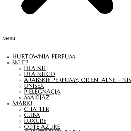
Menu
HURTOWNIA PERFUM
SKLEP
DLA NIEJ
DLA NIEGO
ARABSKIE PERFUMY, ORIENTALNE – N
UNISEX
PIELĘGNACJA
MAKIJAŻ
MARKI
CHATLER
CUBA
LUXURE
COTE AZURE