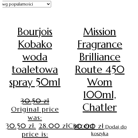
Bourjois
Mission
Kobako
Fragrance
woda
Brilliance
toaletowa
Route 450
spray 50ml
Wom
100ml,
30.50
zł
Chatler
Original price
was:
30.50 zł.
28.00
zł
Current
30.00
zł
Dodaj do
price is:
koszyka