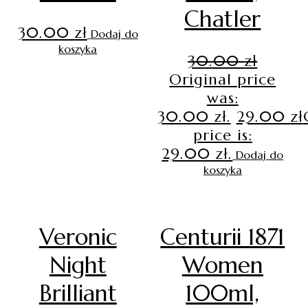
Chatler
30.00
zł
Dodaj do
koszyka
30.00
zł
Original price
was:
30.00 zł.
29.00
zł
price is:
29.00 zł.
Dodaj do
koszyka
Veronic
Centurii 1871
Night
Women
Brilliant
100ml,