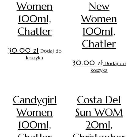
Women
New
100ml,
Women
Chatler
100ml,
Chatler
30.00
zł
Dodaj do
koszyka
30.00
zł
Dodaj do
koszyka
Candygirl
Costa Del
Women
Sun WOM
100ml,
20ml,