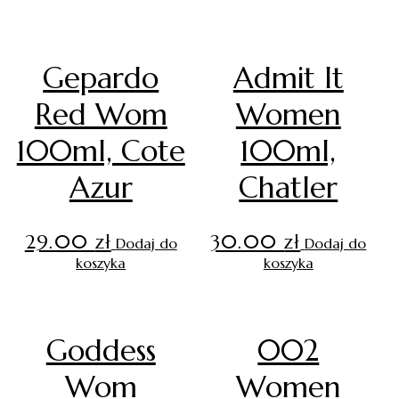
Gepardo
Admit It
Red Wom
Women
100ml, Cote
100ml,
Azur
Chatler
29.00
zł
30.00
zł
Dodaj do
Dodaj do
koszyka
koszyka
Goddess
002
Wom
Women