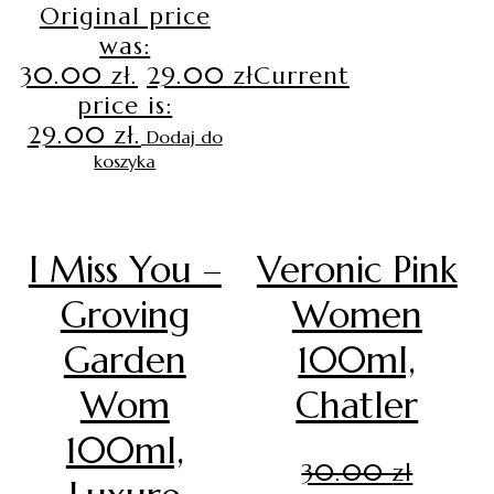
Original price
was:
30.00 zł.
29.00
zł
Current
price is:
29.00 zł.
Dodaj do
koszyka
I Miss You –
Veronic Pink
Groving
Women
Garden
100ml,
Wom
Chatler
100ml,
30.00
zł