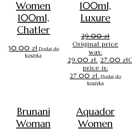
Women
100ml,
100ml,
Luxure
Chatler
29.00
zł
Original price
30.00
zł
Dodaj do
was:
koszyka
29.00 zł.
27.00
zł
C
price is:
27.00 zł.
Dodaj do
koszyka
Brunani
Aquador
Woman
Women