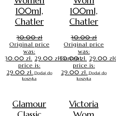
Women
Wom
100ml,
100ml,
Chatler
Chatler
30.00
zł
30.00
zł
Original price
Original price
was:
was:
30.00 zł.
29.00
zł
30.00 zł.
Current
29.00
zł
price is:
price is:
29.00 zł.
29.00 zł.
Dodaj do
Dodaj do
koszyka
koszyka
Glamour
Victoria
Classic
Wom