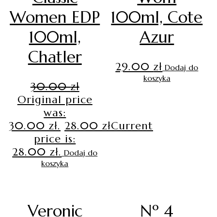
Women EDP
100ml, Cote
100ml,
Azur
Chatler
29.00
zł
Dodaj do
koszyka
30.00
zł
Original price
was:
30.00 zł.
28.00
zł
Current
price is:
28.00 zł.
Dodaj do
koszyka
Veronic
Nº 4