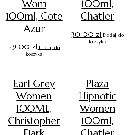
Wom
100ml,
100ml, Cote
Chatler
Azur
30.00
zł
Dodaj do
koszyka
29.00
zł
Dodaj do
koszyka
Earl Grey
Plaza
Women
Hipnotic
100ML,
Women
Christopher
100ml,
Dark
Chatler