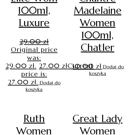
100ml,
Madelaine
Luxure
Women
100ml,
29.00
zł
Chatler
Original price
was:
29.00 zł.
27.00
zł
Current
30.00
zł
Dodaj do
price is:
koszyka
27.00 zł.
Dodaj do
koszyka
Ruth
Great Lady
Women
Women