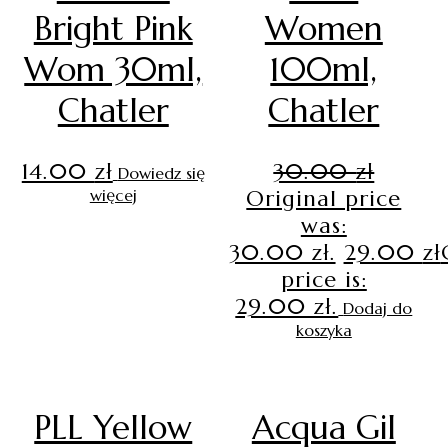
Bright Pink
Women
Wom 30ml,
100ml,
Chatler
Chatler
14.00
zł
30.00
zł
Dowiedz się
więcej
Original price
was:
30.00 zł.
29.00
zł
price is:
29.00 zł.
Dodaj do
koszyka
PLL Yellow
Acqua Gil