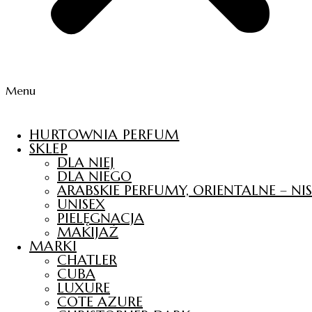
Menu
HURTOWNIA PERFUM
SKLEP
DLA NIEJ
DLA NIEGO
ARABSKIE PERFUMY, ORIENTALNE – N
UNISEX
PIELĘGNACJA
MAKIJAŻ
MARKI
CHATLER
CUBA
LUXURE
COTE AZURE