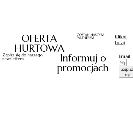
OFERTA
ZOSTAŃ NASZYM
Kliknij
PARTNEREM
tutaj
HURTOWA
Informuj o
Zapisz się do naszego
Email
newslettera
promocjach
Zapisz
się