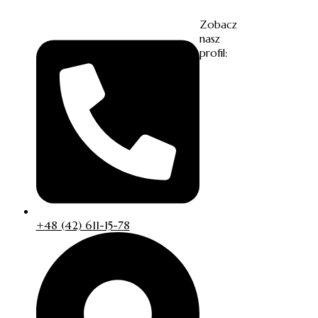
Zobacz
nasz
profil:
+48 (42) 611-15-78