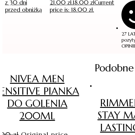
z 30 dni
21.00 zł.
18.00
zł
Current
przed obniżką
price is: 18.00 zł.
27 LA
pozyt
OPINII
Podobne
NIVEA MEN
SENSITIVE PIANKA
RIMME
DO GOLENIA
STAY M
200ML
LASTI
4.00
zł
Original price