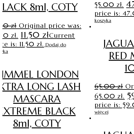
4
55.00 zł.
BLACK 8ml, COTY
price is: 47
koszyka
.90
zł
Original price was:
11.50
zł
.90 zł.
Current
JAGUA
ce is: 11.50 zł.
Dodaj do
zyka
RED 
1
RIMMEL LONDON
XTRA LONG LASH
65.00
zł
Or
5
65.00 zł.
MASCARA
price is: 59
EXTREME BLACK
więcej
8ml, COTY