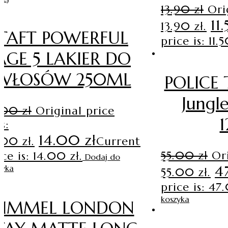
13.90
zł
Ori
11
13.90 zł.
TAFT POWERFUL
price is: 11.5
AGE 5 LAKIER DO
WŁOSÓW 250ML
POLICE 
Jungl
6.00
zł
Original price
1
s:
14.00
zł
.00 zł.
Current
55.00
zł
Or
ice is: 14.00 zł.
Dodaj do
4
zyka
55.00 zł.
price is: 47
koszyka
RIMMEL LONDON