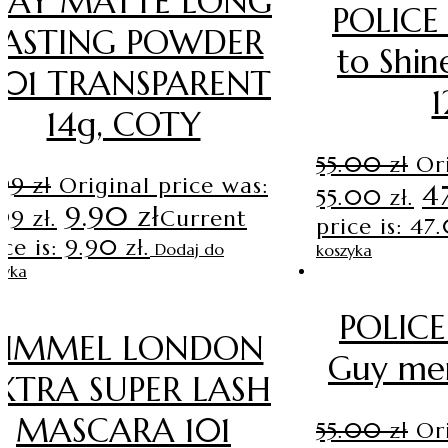
TAY MATTE LONG
POLICE 
LASTING POWDER
to Shi
01 TRANSPARENT
1
14g, COTY
55.00
zł
Or
.99
zł
Original price was:
4
55.00 zł.
9.90
zł
99 zł.
Current
price is: 47
ice is: 9.90 zł.
Dodaj do
koszyka
zyka
POLICE
RIMMEL LONDON
Guy men
XTRA SUPER LASH
MASCARA 101
55.00
zł
Or