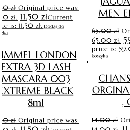
JAGUA
.90
zł
Original price was:
MEN E
11.50
zł
.90 zł.
Current
ce is: 11.50 zł.
Dodaj do
65.00
zł
Or
zyka
5
65.00 zł.
price is: 59
RIMMEL LONDON
koszyka
EXTRA 3D LASH
CHANS
MASCARA 003
ORGINA
EXTREME BLACK
,
8ml
14.00
zł
Ori
.90
zł
Original price was:
1
11.50
zł
14.00 zł.
.90 zł.
Current