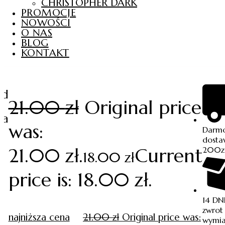
CHRISTOPHER DARK
PROMOCJE
NOWOŚCI
O NAS
BLOG
KONTAKT
od
21.00
zł
Original price
ż
ca
was:
Darm
dosta
21.00 zł.
Current
200z
18.00
zł
price is: 18.00 zł.
14 DN
zwrot 
najniższa cena
21.00
zł
Original price was:
wymi