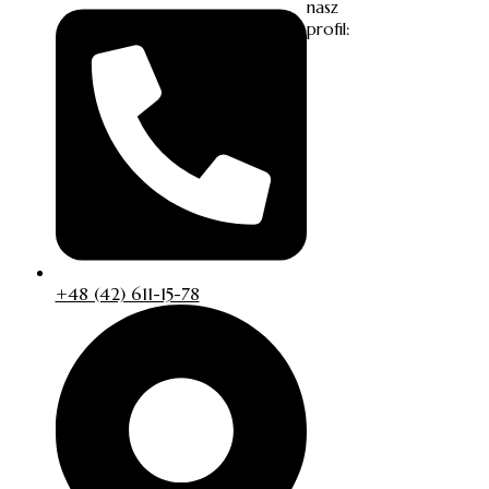
nasz
profil:
+48 (42) 611-15-78