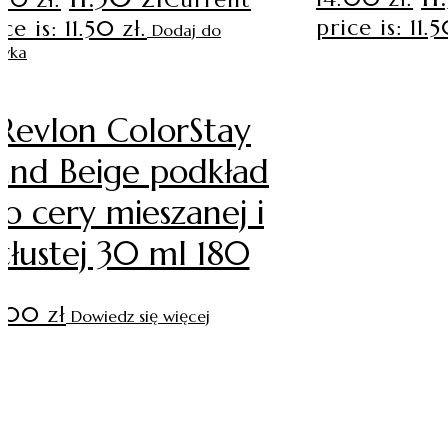
price is: 11.5
ce is: 11.50 zł.
Dodaj do
zyka
Revlon ColorStay
and Beige podkład
o cery mieszanej i
tłustej 30 ml 180
3.00
zł
Dowiedz się więcej