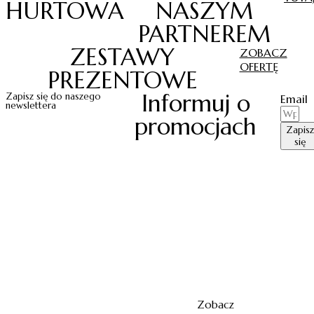
HURTOWA
NASZYM
PARTNEREM
ZESTAWY
ZOBACZ
OFERTĘ
PREZENTOWE
Informuj o
Zapisz się do naszego
Email
newslettera
promocjach
Zapisz
się
Zobacz