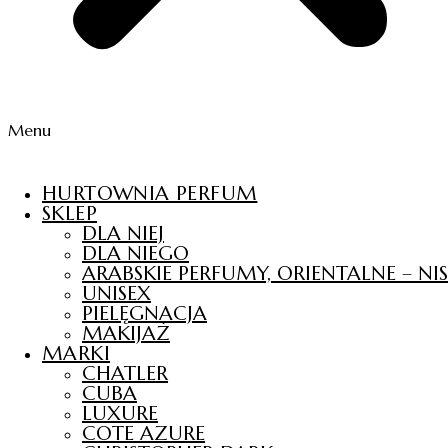
Menu
HURTOWNIA PERFUM
SKLEP
DLA NIEJ
DLA NIEGO
ARABSKIE PERFUMY, ORIENTALNE – N
UNISEX
PIELĘGNACJA
MAKIJAŻ
MARKI
CHATLER
CUBA
LUXURE
COTE AZURE