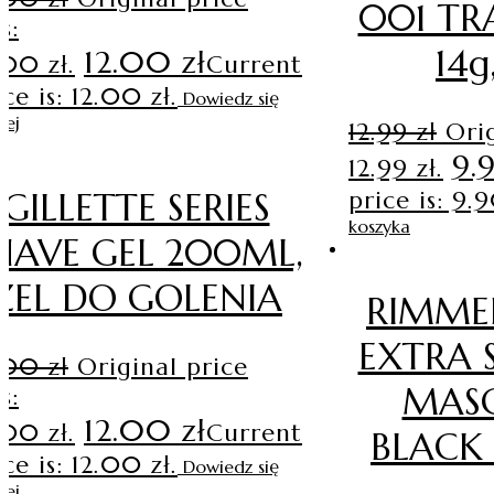
001 TR
s:
14g
12.00
zł
.00 zł.
Current
ice is: 12.00 zł.
Dowiedz się
cej
12.99
zł
Orig
9.
12.99 zł.
price is: 9.9
GILLETTE SERIES
koszyka
HAVE GEL 200ML,
ŻEL DO GOLENIA
RIMME
EXTRA 
4.00
zł
Original price
MASC
s:
12.00
zł
.00 zł.
Current
BLACK 
ice is: 12.00 zł.
Dowiedz się
cej