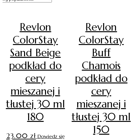
Revlon
Revlon
ColorStay
ColorStay
Sand Beige
Buff
podkład do
Chamois
cery
podkład do
mieszanej i
cery
tłustej 30 ml
mieszanej i
180
tłustej 30 ml
150
23.00
zł
Dowiedz się