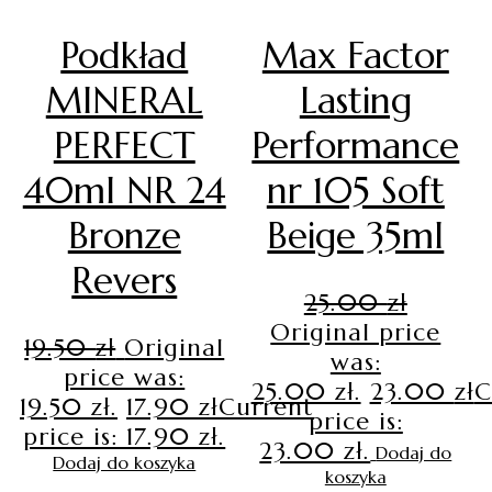
Podkład
Max Factor
MINERAL
Lasting
PERFECT
Performance
40ml NR 24
nr 105 Soft
Bronze
Beige 35ml
Revers
25.00
zł
Original price
19.50
zł
Original
was:
price was:
25.00 zł.
23.00
zł
C
19.50 zł.
17.90
zł
Current
price is:
price is: 17.90 zł.
23.00 zł.
Dodaj do
Dodaj do koszyka
koszyka