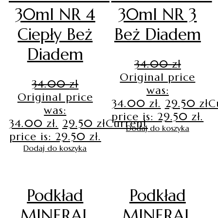
30ml NR 4
30ml NR 3
Ciepły Beż
Beż Diadem
Diadem
34.00
zł
Original price
34.00
zł
was:
Original price
34.00 zł.
29.50
zł
C
was:
price is: 29.50 zł.
34.00 zł.
29.50
zł
Current
Dodaj do koszyka
price is: 29.50 zł.
Dodaj do koszyka
Podkład
Podkład
MINERAL
MINERAL