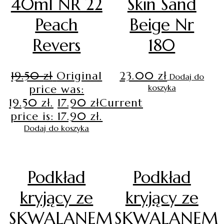
40ml NR 22
Skin Sand
Peach
Beige Nr
Revers
180
19.50
zł
Original
23.00
zł
Dodaj do
price was:
koszyka
19.50 zł.
17.90
zł
Current
price is: 17.90 zł.
Dodaj do koszyka
Podkład
Podkład
kryjący ze
kryjący ze
SKWALANEM
SKWALANEM