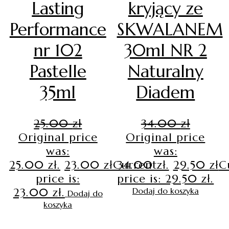
Lasting
kryjący ze
Performance
SKWALANEM
nr 102
30ml NR 2
Pastelle
Naturalny
35ml
Diadem
25.00
zł
34.00
zł
Original price
Original price
was:
was:
25.00 zł.
23.00
zł
Current
34.00 zł.
29.50
zł
C
price is:
price is: 29.50 zł.
23.00 zł.
Dodaj do koszyka
Dodaj do
koszyka