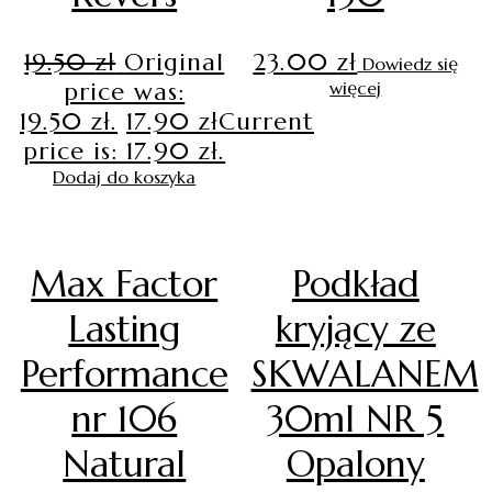
19.50
zł
Original
23.00
zł
Dowiedz się
price was:
więcej
19.50 zł.
17.90
zł
Current
price is: 17.90 zł.
Dodaj do koszyka
Max Factor
Podkład
Lasting
kryjący ze
Performance
SKWALANEM
nr 106
30ml NR 5
Natural
Opalony