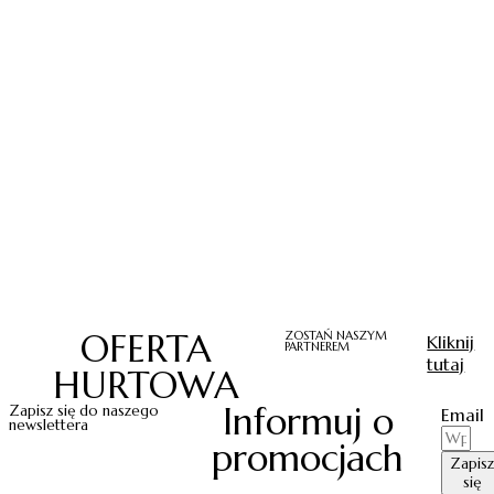
OFERTA
ZOSTAŃ NASZYM
Kliknij
PARTNEREM
tutaj
HURTOWA
Informuj o
Zapisz się do naszego
Email
newslettera
promocjach
Zapisz
się