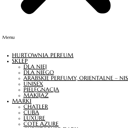
Menu
HURTOWNIA PERFUM
SKLEP
DLA NIEJ
DLA NIEGO
ARABSKIE PERFUMY, ORIENTALNE – N
UNISEX
PIELĘGNACJA
MAKIJAŻ
MARKI
CHATLER
CUBA
LUXURE
COTE AZURE