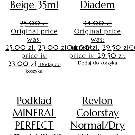
Beige 35ml
Diadem
25.00
zł
34.00
zł
Original price
Original price
was:
was:
25.00 zł.
23.00
zł
Current
34.00 zł.
29.50
zł
C
price is:
price is: 29.50 zł.
23.00 zł.
Dodaj do koszyka
Dodaj do
koszyka
Podkład
Revlon
MINERAL
Colorstay
PERFECT
Normal/Dry