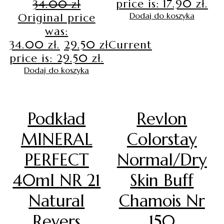
price is: 17.90 zł.
34.00
zł
Dodaj do koszyka
Original price
was:
34.00 zł.
29.50
zł
Current
price is: 29.50 zł.
Dodaj do koszyka
Podkład
Revlon
MINERAL
Colorstay
PERFECT
Normal/Dry
40ml NR 21
Skin Buff
Natural
Chamois Nr
Revers
150