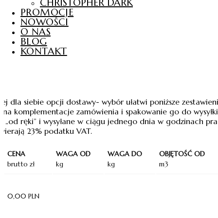
CHRISTOPHER DARK
PROMOCJE
NOWOŚCI
O NAS
BLOG
KONTAKT
ej dla siebie opcji dostawy- wybór ułatwi poniższe zestawie
 na komplementacje zamówienia i spakowanie go do wysyłki. 
„od ręki” i wysyłane w ciągu jednego dnia w godzinach pra
wierają 23% podatku VAT.
CENA
WAGA OD
WAGA DO
OBJĘTOŚĆ OD
brutto zł
kg
kg
m3
0,00 PLN