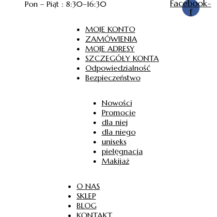
Facebook-
Pon – Piąt : 8:30–16:30
f
MOJE KONTO
ZAMÓWIENIA
MOJE ADRESY
SZCZEGÓŁY KONTA
Odpowiedzialność
Bezpieczeństwo
Nowości
Promocje
dla niej
dla niego
uniseks
pielęgnacja
Makijaż
O NAS
SKLEP
BLOG
KONTAKT