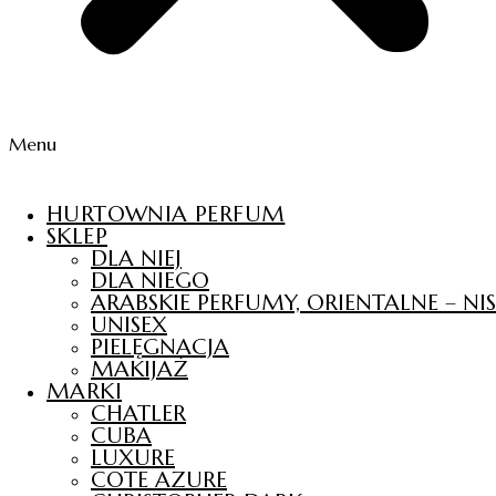
Menu
HURTOWNIA PERFUM
SKLEP
DLA NIEJ
DLA NIEGO
ARABSKIE PERFUMY, ORIENTALNE – N
UNISEX
PIELĘGNACJA
MAKIJAŻ
MARKI
CHATLER
CUBA
LUXURE
COTE AZURE