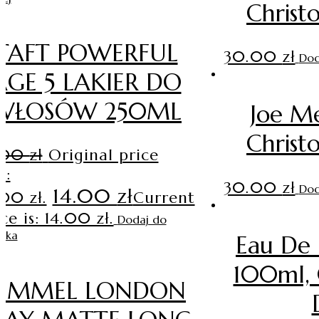
Christ
TAFT POWERFUL
30.00
zł
Dod
AGE 5 LAKIER DO
WŁOSÓW 250ML
Joe M
Christ
.00
zł
Original price
s:
30.00
zł
Dod
14.00
zł
.00 zł.
Current
ce is: 14.00 zł.
Dodaj do
zyka
Eau De
100ml, 
RIMMEL LONDON