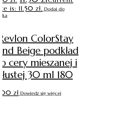
ce is: 11.50 zł.
Dodaj do
zyka
Revlon ColorStay
and Beige podkład
o cery mieszanej i
tłustej 30 ml 180
.00
zł
Dowiedz się więcej