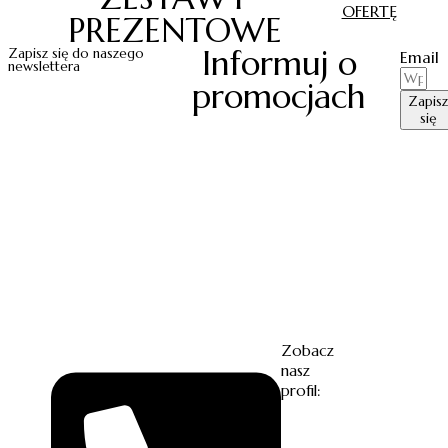
OFERTĘ
PREZENTOWE
Informuj o
Zapisz się do naszego
Email
newslettera
promocjach
Zapisz
się
Zobacz
nasz
profil: