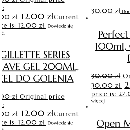
s:
30.00
zł
Dod
12.00
zł
.00 zł.
Current
ce is: 12.00 zł.
Dowiedz się
Perfec
ej
100ml, 
GILLETTE SERIES
HAVE GEL 200ML,
30.00
zł
Or
ŻEL DO GOLENIA
2
30.00 zł.
price is: 27.
.00
zł
Original price
więcej
s:
12.00
zł
.00 zł.
Current
Open M
ce is: 12.00 zł.
Dowiedz się
ej