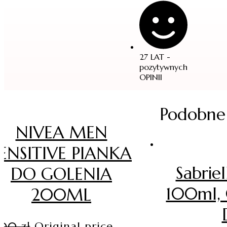
27 LAT -
pozytywnych
OPINII
Podobne
NIVEA MEN
ENSITIVE PIANKA
Sabrie
DO GOLENIA
100ml, 
200ML
.00
zł
Original price