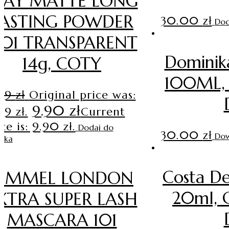
TAY MATTE LONG
LASTING POWDER
30.00
zł
Dod
01 TRANSPARENT
Domini
14g, COTY
100ML, 
.99
zł
Original price was:
9.90
zł
99 zł.
Current
ce is: 9.90 zł.
Dodaj do
30.00
zł
Dow
zyka
Costa D
RIMMEL LONDON
20ml, 
XTRA SUPER LASH
MASCARA 101