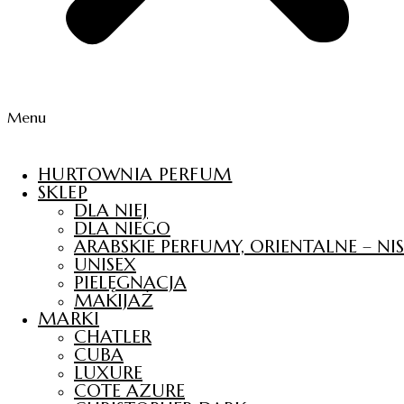
Menu
HURTOWNIA PERFUM
SKLEP
DLA NIEJ
DLA NIEGO
ARABSKIE PERFUMY, ORIENTALNE – N
UNISEX
PIELĘGNACJA
MAKIJAŻ
MARKI
CHATLER
CUBA
LUXURE
COTE AZURE