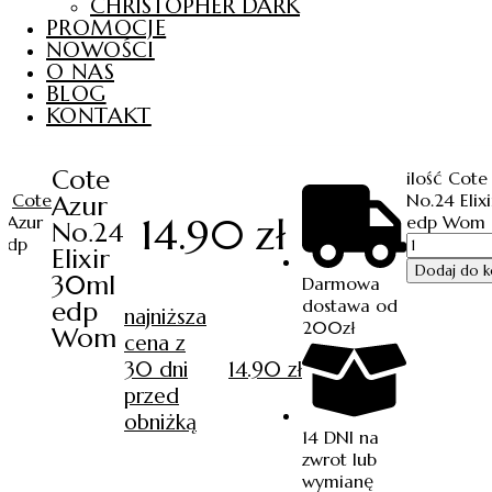
CHRISTOPHER DARK
PROMOCJE
NOWOŚCI
O NAS
BLOG
KONTAKT
Cote
ilość Cote
/
Cote
No.24 Elix
Azur
14.90
zł
 Azur
edp Wom
No.24
 edp
Elixir
Dodaj do k
30ml
Darmowa
dostawa od
edp
najniższa
200zł
Wom
cena z
30 dni
14.90
zł
przed
obniżką
14 DNI na
zwrot lub
wymianę