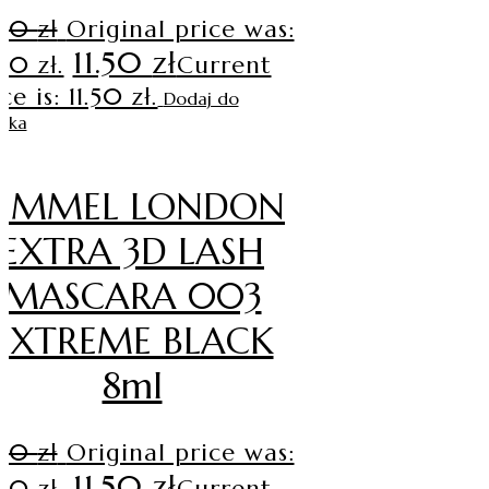
.90
zł
Original price was:
11.50
zł
90 zł.
Current
ce is: 11.50 zł.
Dodaj do
zyka
RIMMEL LONDON
EXTRA 3D LASH
MASCARA 003
EXTREME BLACK
8ml
.90
zł
Original price was:
11.50
zł
90 zł.
Current