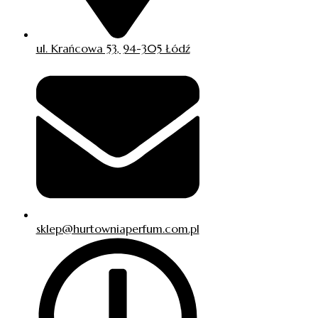
ul. Krańcowa 53, 94-305 Łódź
sklep@hurtowniaperfum.com.pl