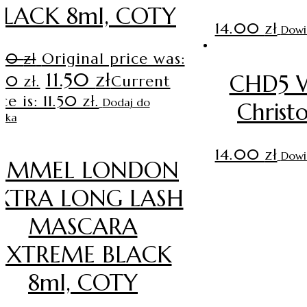
BLACK 8ml, COTY
14.00
zł
Dowi
.90
zł
Original price was:
11.50
zł
CHD5 
90 zł.
Current
ce is: 11.50 zł.
Dodaj do
Christ
zyka
14.00
zł
Dowi
RIMMEL LONDON
XTRA LONG LASH
MASCARA
EXTREME BLACK
8ml, COTY