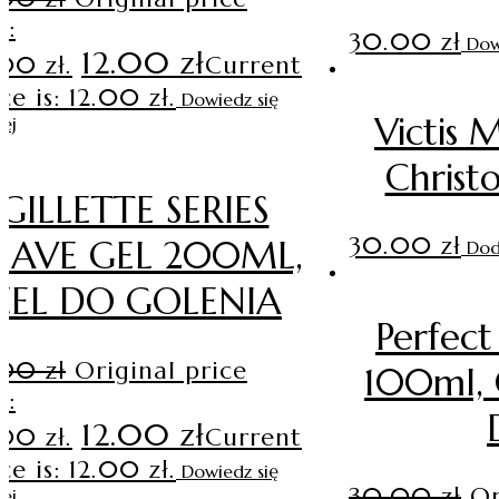
s:
30.00
zł
Dow
12.00
zł
.00 zł.
Current
ce is: 12.00 zł.
Dowiedz się
Victis 
ej
Christ
GILLETTE SERIES
30.00
zł
HAVE GEL 200ML,
Dod
ŻEL DO GOLENIA
Perfec
.00
zł
Original price
100ml, 
s:
12.00
zł
.00 zł.
Current
ce is: 12.00 zł.
Dowiedz się
30.00
zł
Or
ej