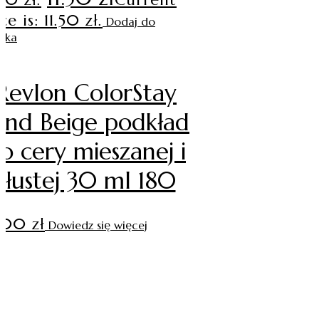
ce is: 11.50 zł.
Dodaj do
yka
Revlon ColorStay
and Beige podkład
o cery mieszanej i
tłustej 30 ml 180
.00
zł
Dowiedz się więcej