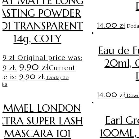
TAY MATTE LONG
LASTING POWDER
01 TRANSPARENT
14.00
zł
Doda
14g, COTY
Eau de 
.99
zł
Original price was:
20ml, 
9.90
zł
99 zł.
Current
ce is: 9.90 zł.
Dodaj do
yka
14.00
zł
Dowie
RIMMEL LONDON
Earl G
XTRA SUPER LASH
100ML, 
MASCARA 101