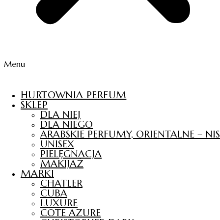
Menu
HURTOWNIA PERFUM
SKLEP
DLA NIEJ
DLA NIEGO
ARABSKIE PERFUMY, ORIENTALNE – N
UNISEX
PIELĘGNACJA
MAKIJAŻ
MARKI
CHATLER
CUBA
LUXURE
COTE AZURE