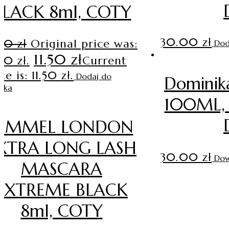
BLACK 8ml, COTY
30.00
zł
.90
zł
Original price was:
Dod
11.50
zł
90 zł.
Current
ce is: 11.50 zł.
Dodaj do
Domini
yka
100ML, 
RIMMEL LONDON
XTRA LONG LASH
30.00
zł
Dow
MASCARA
EXTREME BLACK
8ml, COTY