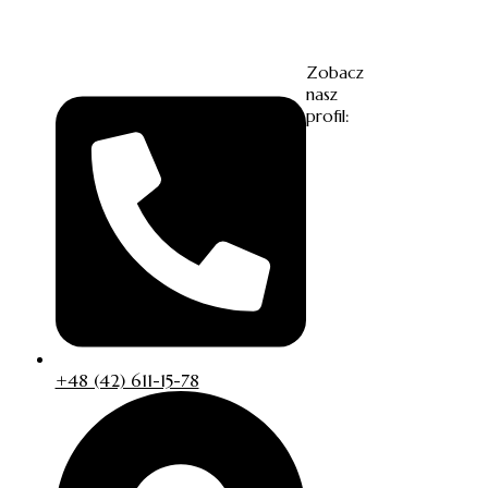
Zobacz
nasz
profil:
+48 (42) 611-15-78