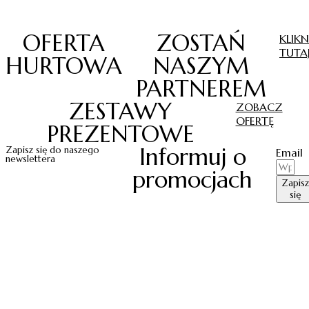
OFERTA
ZOSTAŃ
KLIKN
TUTA
HURTOWA
NASZYM
PARTNEREM
ZESTAWY
ZOBACZ
OFERTĘ
PREZENTOWE
Informuj o
Zapisz się do naszego
Email
newslettera
promocjach
Zapisz
się