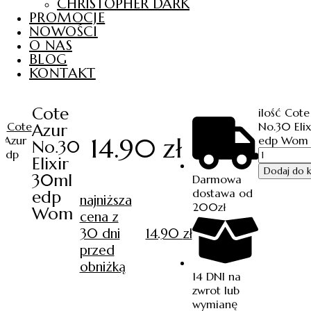
CHRISTOPHER DARK
PROMOCJE
NOWOŚCI
O NAS
BLOG
KONTAKT
Cote
ilość Cote
/
Cote
No.30 Eli
Azur
14.90
zł
 Azur
edp Wom
No.30
 edp
Elixir
Dodaj do k
30ml
Darmowa
dostawa od
edp
najniższa
200zł
Wom
cena z
30 dni
14.90
zł
przed
obniżką
14 DNI na
zwrot lub
wymianę