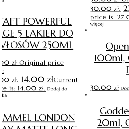
2
30.00 zł.
price is: 27.
TAFT POWERFUL
więcej
AGE 5 LAKIER DO
WŁOSÓW 250ML
Ope
100ml, 
.00
zł
Original price
s:
14.00
zł
.00 zł.
Current
30.00
zł
ce is: 14.00 zł.
Dod
Dodaj do
yka
Godde
RIMMEL LONDON
20ml, 