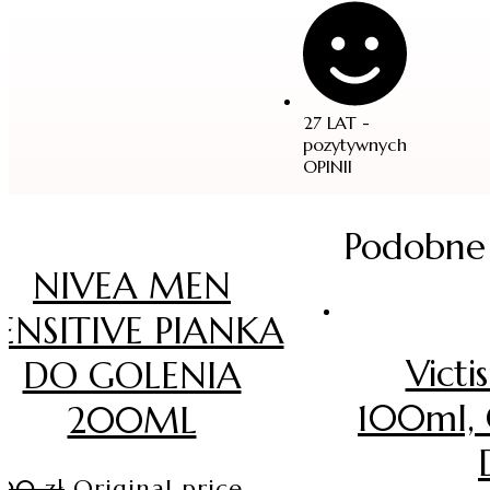
27 LAT -
pozytywnych
OPINII
Podobne
NIVEA MEN
ENSITIVE PIANKA
Vict
DO GOLENIA
100ml, 
200ML
.00
zł
Original price