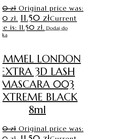
.90
zł
Original price was:
11.50
zł
90 zł.
Current
ce is: 11.50 zł.
Dodaj do
yka
RIMMEL LONDON
EXTRA 3D LASH
MASCARA 003
EXTREME BLACK
8ml
.90
zł
Original price was:
11.50
zł
90 zł.
Current