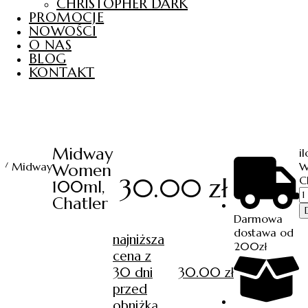
CHRISTOPHER DARK
PROMOCJE
NOWOŚCI
O NAS
BLOG
KONTAKT
Midway
i
/ Midway
W
Women
30.00
zł
C
100ml,
Chatler
Darmowa
dostawa od
najniższa
200zł
cena z
30 dni
30.00
zł
przed
obniżką