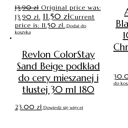
13.90
zł
Original price was:
11.50
zł
13.90 zł.
Current
Bl
price is: 11.50 zł.
Dodaj do
koszyka
1
Chr
Revlon ColorStay
Sand Beige podkład
do cery mieszanej i
30.
do kos
tłustej 30 ml 180
23.00
zł
Dowiedz się więcej