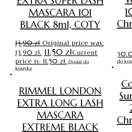
EXTRA SUPER LASH
1
MASCARA 101
Chr
BLACK 8ml, COTY
13.90
zł
Original price was:
11.50
zł
13.90 zł.
Current
30.
price is: 11.50 zł.
do kos
Dodaj do
koszyka
Co
RIMMEL LONDON
S
EXTRA LONG LASH
MASCARA
Chr
EXTREME BLACK