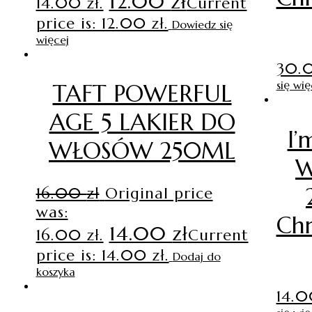
12.00
zł
14.00 zł.
Current
price is: 12.00 zł.
Dowiedz się
więcej
30.
się wię
TAFT POWERFUL
AGE 5 LAKIER DO
I’
WŁOSÓW 250ML
W
16.00
zł
Original price
was:
Chr
14.00
zł
16.00 zł.
Current
price is: 14.00 zł.
Dodaj do
koszyka
14.