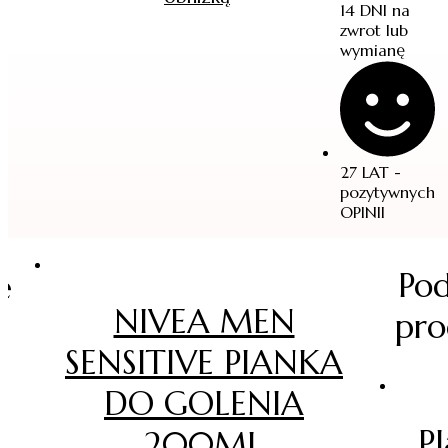
14 DNI na
zwrot lub
wymianę
27 LAT -
pozytywnych
OPINII
Po
e
NIVEA MEN
pro
SENSITIVE PIANKA
DO GOLENIA
P
200ML