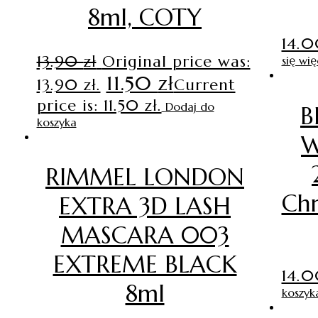
8ml, COTY
14.
13.90
zł
Original price was:
się wię
11.50
zł
13.90 zł.
Current
price is: 11.50 zł.
Dodaj do
B
koszyka
W
RIMMEL LONDON
Chr
EXTRA 3D LASH
MASCARA 003
EXTREME BLACK
14.
8ml
koszyk