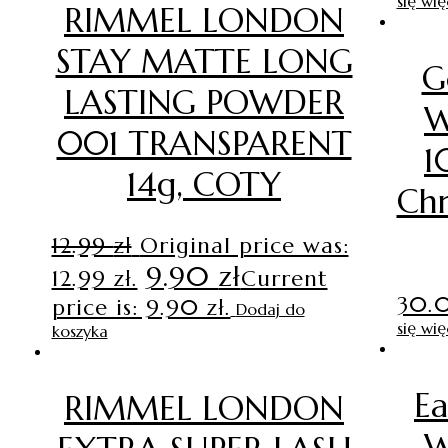
się wię
RIMMEL LONDON
STAY MATTE LONG
G
LASTING POWDER
W
001 TRANSPARENT
1
14g, COTY
Chr
12.99
zł
Original price was:
9.90
zł
12.99 zł.
Current
30.
price is: 9.90 zł.
Dodaj do
się wię
koszyka
Ea
RIMMEL LONDON
W