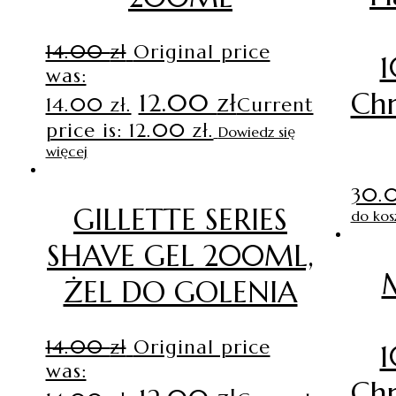
14.00
zł
Original price
1
was:
Chr
12.00
zł
14.00 zł.
Current
price is: 12.00 zł.
Dowiedz się
więcej
30.
GILLETTE SERIES
do kos
SHAVE GEL 200ML,
ŻEL DO GOLENIA
14.00
zł
Original price
1
was:
Chr