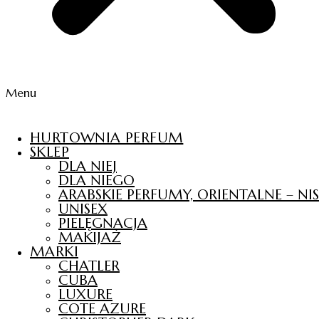
Menu
HURTOWNIA PERFUM
SKLEP
DLA NIEJ
DLA NIEGO
ARABSKIE PERFUMY, ORIENTALNE – N
UNISEX
PIELĘGNACJA
MAKIJAŻ
MARKI
CHATLER
CUBA
LUXURE
COTE AZURE