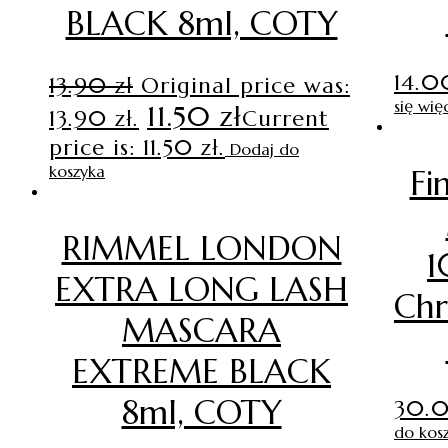
BLACK 8ml, COTY
14.
13.90
zł
Original price was:
się wię
11.50
zł
13.90 zł.
Current
price is: 11.50 zł.
Dodaj do
koszyka
Fi
RIMMEL LONDON
1
EXTRA LONG LASH
Chr
MASCARA
EXTREME BLACK
8ml, COTY
30.
do kos