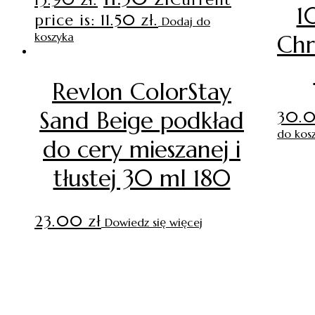
1
price is: 11.50 zł.
Dodaj do
koszyka
Chr
Revlon ColorStay
Sand Beige podkład
30.
do kos
do cery mieszanej i
tłustej 30 ml 180
23.00
zł
Dowiedz się więcej