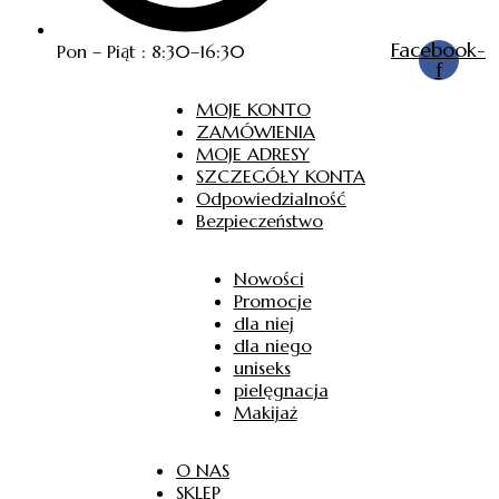
Facebook-
Pon – Piąt : 8:30–16:30
f
MOJE KONTO
ZAMÓWIENIA
MOJE ADRESY
SZCZEGÓŁY KONTA
Odpowiedzialność
Bezpieczeństwo
Nowości
Promocje
dla niej
dla niego
uniseks
pielęgnacja
Makijaż
O NAS
SKLEP