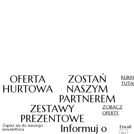
OFERTA
ZOSTAŃ
KLIKN
TUTA
HURTOWA
NASZYM
PARTNEREM
ZESTAWY
ZOBACZ
OFERTĘ
PREZENTOWE
Informuj o
Zapisz się do naszego
Email
newslettera