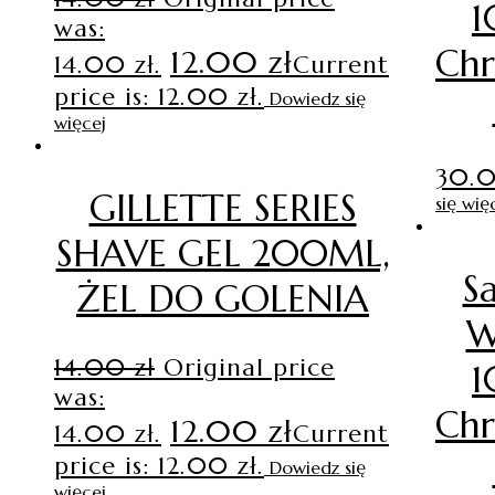
1
was:
Chr
12.00
zł
14.00 zł.
Current
price is: 12.00 zł.
Dowiedz się
więcej
30.
GILLETTE SERIES
się wię
SHAVE GEL 200ML,
Sa
ŻEL DO GOLENIA
W
14.00
zł
Original price
1
was:
Chr
12.00
zł
14.00 zł.
Current
price is: 12.00 zł.
Dowiedz się
więcej