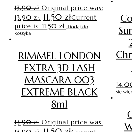
13.90
zł
Original price was:
11.50
zł
Co
13.90 zł.
Current
price is: 11.50 zł.
Dodaj do
Su
koszyka
Chr
RIMMEL LONDON
EXTRA 3D LASH
MASCARA 003
14.
EXTREME BLACK
się wię
8ml
13.90
zł
Original price was:
W
11.50
zł
13.90 zł.
Current