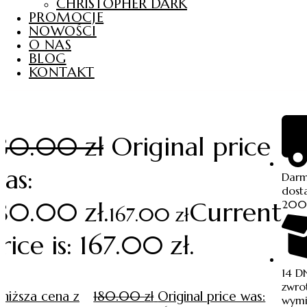
CHRISTOPHER DARK
PROMOCJE
NOWOŚCI
O NAS
BLOG
KONTAKT
180.00
zł
Original price
as:
Dar
dost
80.00 zł.
Current
200
167.00
zł
rice is: 167.00 zł.
14 D
zwro
jniższa cena z
180.00
zł
Original price was:
wym