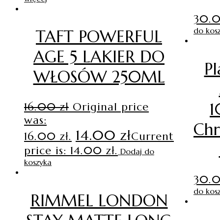
30.
do kos
TAFT POWERFUL
AGE 5 LAKIER DO
Pl
WŁOSÓW 250ML
1
16.00
zł
Original price
was:
Chr
14.00
zł
16.00 zł.
Current
price is: 14.00 zł.
Dodaj do
koszyka
30.
do kos
RIMMEL LONDON