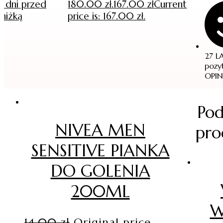
 dni przed
180.00 zł.
167.00
zł
Current
niżką
price is: 167.00 zł.
27 L
pozy
OPIN
Po
e
NIVEA MEN
pro
SENSITIVE PIANKA
DO GOLENIA
200ML
W
14.00
zł
Original price