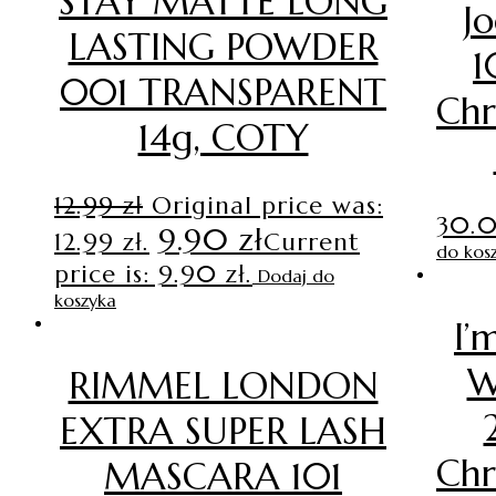
STAY MATTE LONG
J
LASTING POWDER
1
001 TRANSPARENT
Chr
14g, COTY
12.99
zł
Original price was:
30.
9.90
zł
12.99 zł.
Current
do kos
price is: 9.90 zł.
Dodaj do
koszyka
I’
W
RIMMEL LONDON
EXTRA SUPER LASH
Chr
MASCARA 101