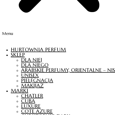
Menu
HURTOWNIA PERFUM
SKLEP
DLA NIEJ
DLA NIEGO
ARABSKIE PERFUMY, ORIENTALNE – N
UNISEX
PIELĘGNACJA
MAKIJAŻ
MARKI
CHATLER
CUBA
LUXURE
COTE AZURE