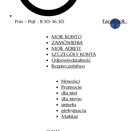
Facebook-
Pon – Piąt : 8:30–16:30
f
MOJE KONTO
ZAMÓWIENIA
MOJE ADRESY
SZCZEGÓŁY KONTA
Odpowiedzialność
Bezpieczeństwo
Nowości
Promocje
dla niej
dla niego
uniseks
pielęgnacja
Makijaż