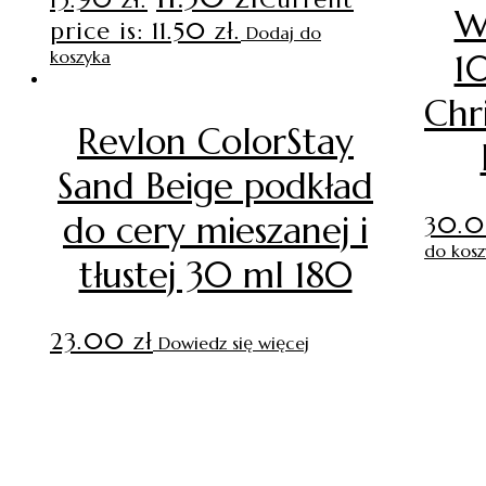
W
price is: 11.50 zł.
Dodaj do
koszyka
1
Chr
Revlon ColorStay
Sand Beige podkład
do cery mieszanej i
30.
do kosz
tłustej 30 ml 180
23.00
zł
Dowiedz się więcej