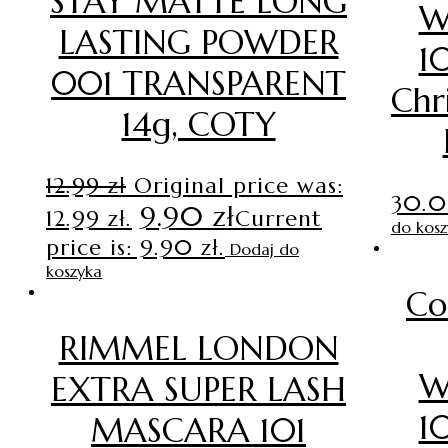
STAY MATTE LONG
W
LASTING POWDER
1
001 TRANSPARENT
Chr
14g, COTY
12.99
zł
Original price was:
30.
9.90
zł
12.99 zł.
Current
do kosz
price is: 9.90 zł.
Dodaj do
koszyka
Co
RIMMEL LONDON
W
EXTRA SUPER LASH
1
MASCARA 101