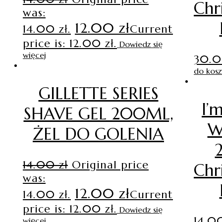
Chr
was:
12.00
zł
14.00 zł.
Current
price is: 12.00 zł.
Dowiedz się
więcej
30.
do kosz
GILLETTE SERIES
I’
SHAVE GEL 200ML,
W
ŻEL DO GOLENIA
14.00
zł
Original price
Chr
was:
12.00
zł
14.00 zł.
Current
price is: 12.00 zł.
Dowiedz się
14.
więcej