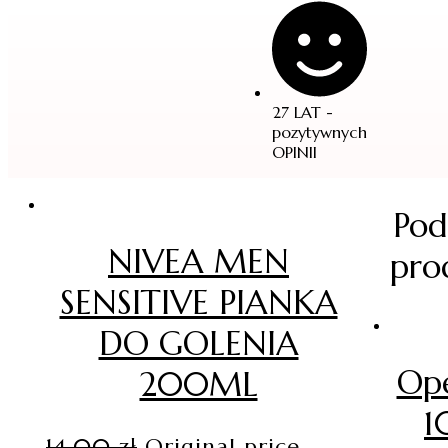
27 LAT -
pozytywnych
OPINII
Po
e
NIVEA MEN
pro
SENSITIVE PIANKA
DO GOLENIA
Op
200ML
1
14.00
zł
Original price