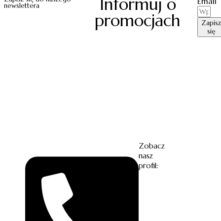
Informuj o
Email
newslettera
promocjach
Zapisz
się
Zobacz
nasz
profil: