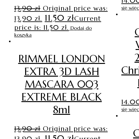
14.
13.90
zł
Original price was:
się więc
11.50
zł
13.90 zł.
Current
price is: 11.50 zł.
Dodaj do
koszyka
RIMMEL LONDON
Chr
EXTRA 3D LASH
MASCARA 003
EXTREME BLACK
14.
8ml
się więc
13.90
zł
Original price was:
11.50
zł
13.90 zł.
Current