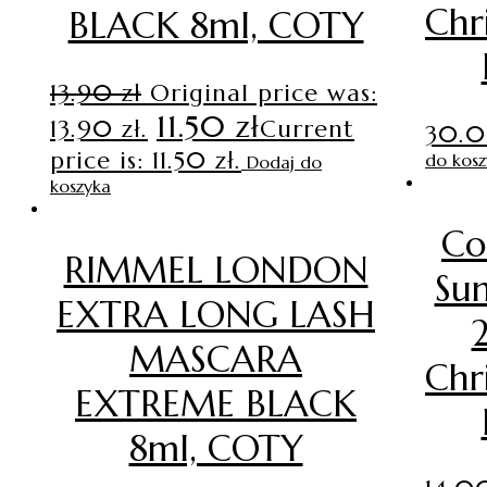
Chr
BLACK 8ml, COTY
13.90
zł
Original price was:
11.50
zł
13.90 zł.
Current
30.
price is: 11.50 zł.
do kosz
Dodaj do
koszyka
Co
RIMMEL LONDON
Su
EXTRA LONG LASH
MASCARA
Chr
EXTREME BLACK
8ml, COTY