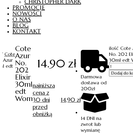
CHRISTOPHER DARK
PROMOCJE
NOWOŚCI
O NAS
BLOG
KONTAKT
Cote
ilość Cote
/
Cote
No. 202 Eli
Azur
14.90
zł
e Azur
30ml edt
No.
ml edt
202
Dodaj do k
Elixir
Darmowa
dostawa od
30ml
najniższa
200zł
edt
cena z
Wom
30 dni
14.90
zł
przed
obniżką
14 DNI na
zwrot lub
wymianę