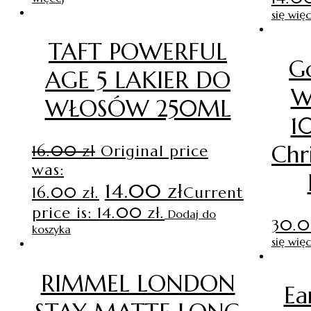
się więc
TAFT POWERFUL
G
AGE 5 LAKIER DO
W
WŁOSÓW 250ML
1
Chr
16.00
zł
Original price
was:
14.00
zł
16.00 zł.
Current
price is: 14.00 zł.
Dodaj do
30.
koszyka
się więc
RIMMEL LONDON
Ea