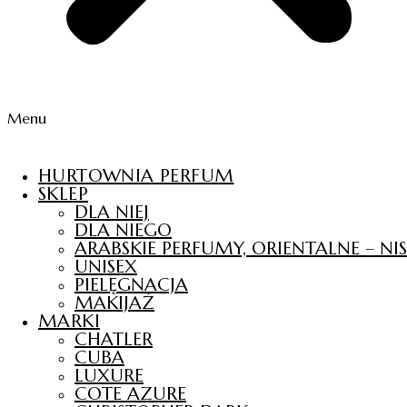
Menu
HURTOWNIA PERFUM
SKLEP
DLA NIEJ
DLA NIEGO
ARABSKIE PERFUMY, ORIENTALNE – N
UNISEX
PIELĘGNACJA
MAKIJAŻ
MARKI
CHATLER
CUBA
LUXURE
COTE AZURE