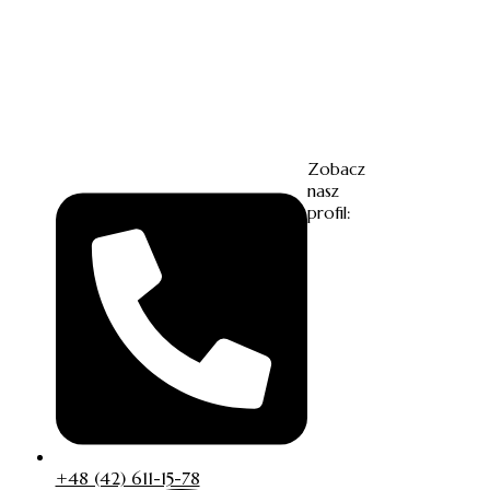
Zobacz
nasz
profil:
+48 (42) 611-15-78