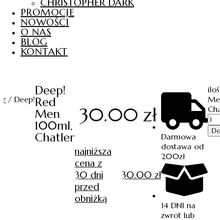
CHRISTOPHER DARK
PROMOCJE
NOWOŚCI
O NAS
BLOG
KONTAKT
Deep!
ilo
er
/ Deep!
Me
Red
30.00
zł
Cha
Men
100ml,
Do
Chatler
Darmowa
dostawa od
najniższa
200zł
cena z
30 dni
30.00
zł
przed
obniżką
14 DNI na
zwrot lub