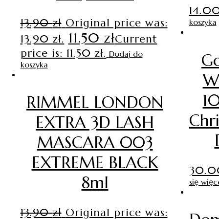
14.0
13.90
zł
Original price was:
koszyka
11.50
zł
13.90 zł.
Current
price is: 11.50 zł.
Dodaj do
Go
koszyka
W
1
RIMMEL LONDON
Chr
EXTRA 3D LASH
MASCARA 003
EXTREME BLACK
30.
8ml
się więc
13.90
zł
Original price was: