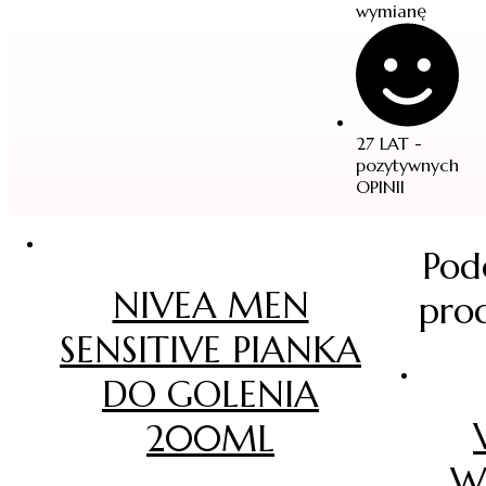
wymianę
27 LAT -
pozytywnych
OPINII
Pod
e
NIVEA MEN
pro
SENSITIVE PIANKA
DO GOLENIA
200ML
W