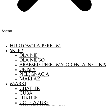
Menu
HURTOWNIA PERFUM
SKLEP
DLA NIEJ
DLA NIEGO
ARABSKIE PERFUMY, ORIENTALNE – N
UNISEX
PIELĘGNACJA
MAKIJAŻ
MARKI
CHATLER
CUBA
LUXURE
COTE AZURE