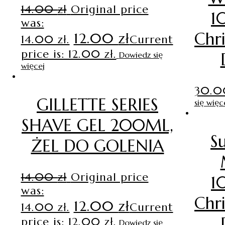
14.00
zł
Original price
1
was:
Chr
12.00
zł
14.00 zł.
Current
price is: 12.00 zł.
Dowiedz się
więcej
30.
GILLETTE SERIES
się więc
SHAVE GEL 200ML,
S
ŻEL DO GOLENIA
14.00
zł
Original price
1
was:
Chr
12.00
zł
14.00 zł.
Current
price is: 12.00 zł.
Dowiedz się