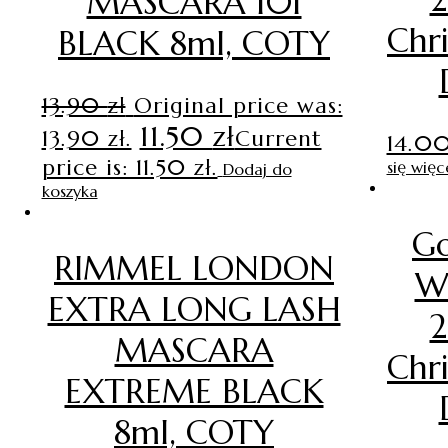
MASCARA 101
Chr
BLACK 8ml, COTY
13.90
zł
Original price was:
11.50
zł
13.90 zł.
Current
14.0
price is: 11.50 zł.
się więc
Dodaj do
koszyka
Go
RIMMEL LONDON
W
EXTRA LONG LASH
2
MASCARA
Chr
EXTREME BLACK
8ml, COTY