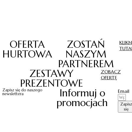
OFERTA
ZOSTAŃ
KLIKN
TUTA
HURTOWA
NASZYM
PARTNEREM
ZESTAWY
ZOBACZ
OFERTĘ
PREZENTOWE
Informuj o
Zapisz się do naszego
Email
newslettera
promocjach
Zapisz
się