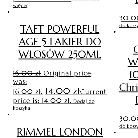
więcej
30.
do kosz
TAFT POWERFUL
AGE 5 LAKIER DO
WŁOSÓW 250ML
W
1
16.00
zł
Original price
was:
Chr
14.00
zł
16.00 zł.
Current
price is: 14.00 zł.
Dodaj do
koszyka
30.
do kosz
RIMMEL LONDON