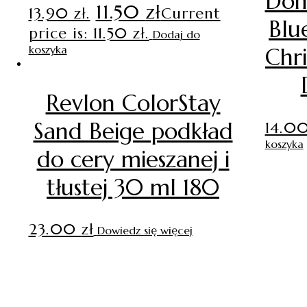
Dom
11.50
zł
13.90 zł.
Current
Blu
price is: 11.50 zł.
Dodaj do
koszyka
Chr
Revlon ColorStay
Sand Beige podkład
14.0
koszyka
do cery mieszanej i
tłustej 30 ml 180
23.00
zł
Dowiedz się więcej