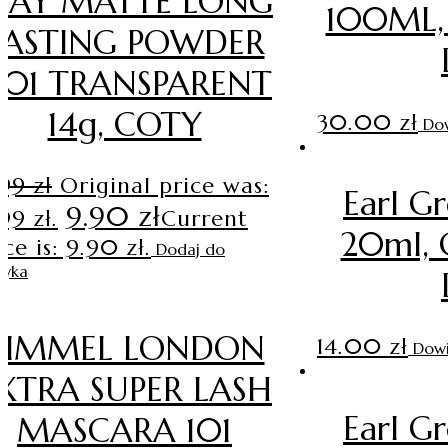
TAY MATTE LONG
100ML, 
LASTING POWDER
01 TRANSPARENT
14g, COTY
30.00
zł
Dow
.99
zł
Original price was:
Earl 
9.90
zł
.99 zł.
Current
20ml, 
ice is: 9.90 zł.
Dodaj do
zyka
RIMMEL LONDON
14.00
zł
Dowi
XTRA SUPER LASH
Earl 
MASCARA 101