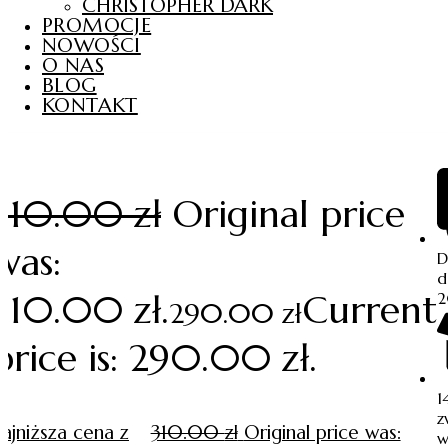
CHRISTOPHER DARK
PROMOCJE
NOWOŚCI
O NAS
BLOG
KONTAKT
310.00
zł
Original price
was:
D
d
310.00 zł.
Current
2
290.00
zł
price is: 290.00 zł.
1
z
najniższa cena z
310.00
zł
Original price was:
w