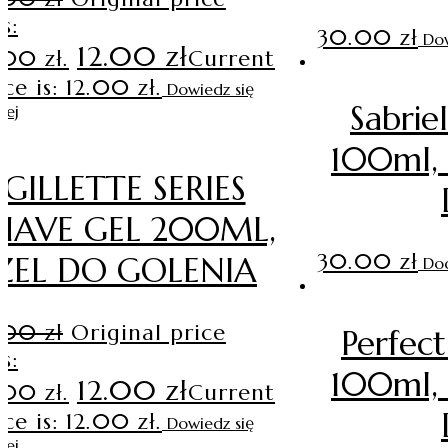
s:
30.00
zł
Dow
12.00
zł
.00 zł.
Current
ice is: 12.00 zł.
Dowiedz się
Sabri
cej
100ml, 
GILLETTE SERIES
HAVE GEL 200ML,
30.00
zł
ŻEL DO GOLENIA
Dod
4.00
zł
Original price
Perfec
s:
100ml, 
12.00
zł
.00 zł.
Current
ice is: 12.00 zł.
Dowiedz się
cej