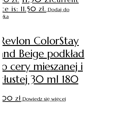
ce is: 11.50 zł.
Dodaj do
zyka
Revlon ColorStay
and Beige podkład
o cery mieszanej i
tłustej 30 ml 180
3.00
zł
Dowiedz się więcej