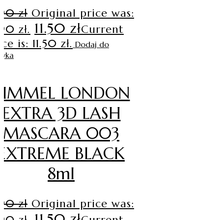
.90
zł
Original price was:
11.50
zł
.90 zł.
Current
ce is: 11.50 zł.
Dodaj do
zyka
RIMMEL LONDON
EXTRA 3D LASH
MASCARA 003
EXTREME BLACK
8ml
.90
zł
Original price was:
11.50
zł
.90 zł.
Current