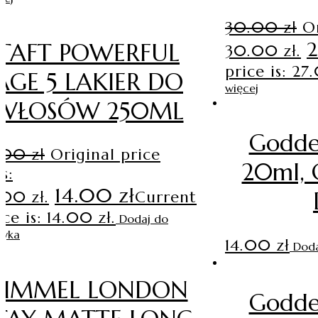
30.00
zł
Or
TAFT POWERFUL
30.00 zł.
price is: 27
AGE 5 LAKIER DO
więcej
WŁOSÓW 250ML
Godde
6.00
zł
Original price
20ml, 
s:
14.00
zł
.00 zł.
Current
ice is: 14.00 zł.
Dodaj do
zyka
14.00
zł
Doda
RIMMEL LONDON
Godde