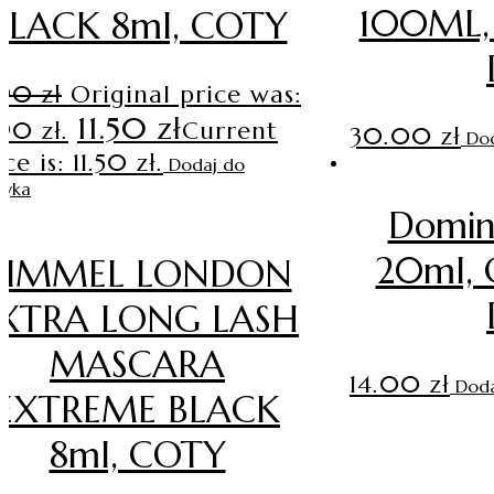
100ML, 
BLACK 8ml, COTY
.90
zł
Original price was:
11.50
zł
.90 zł.
Current
30.00
zł
Dod
ce is: 11.50 zł.
Dodaj do
zyka
Domin
20ml, 
RIMMEL LONDON
XTRA LONG LASH
MASCARA
14.00
zł
Doda
EXTREME BLACK
8ml, COTY