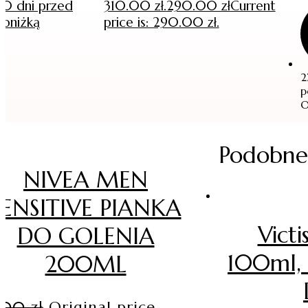
30 dni przed
310.00 zł.
290.00
zł
Current
obniżką
price is: 290.00 zł.
2
p
O
Podobne
NIVEA MEN
SENSITIVE PIANKA
Vict
DO GOLENIA
100ml, 
200ML
4.00
zł
Original price