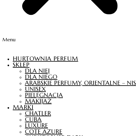
Menu
HURTOWNIA PERFUM
SKLEP
DLA NIEJ
DLA NIEGO
ARABSKIE PERFUMY, ORIENTALNE – N
UNISEX
PIELĘGNACJA
MAKIJAŻ
MARKI
CHATLER
CUBA
LUXURE
COTE AZURE