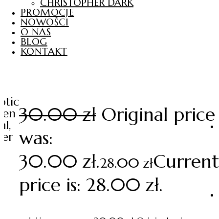
CHRISTOPHER DARK
PROMOCJE
NOWOŚCI
O NAS
BLOG
KONTAKT
a
otic
30.00
zł
Original price
en
l,
was:
ler
30.00 zł.
Current
28.00
zł
price is: 28.00 zł.