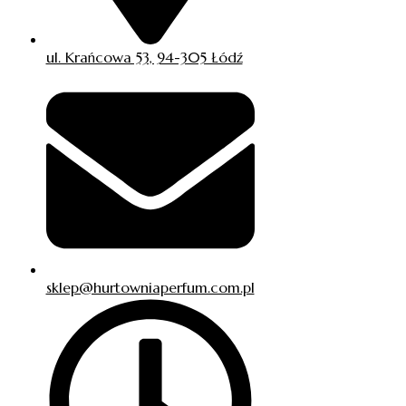
ul. Krańcowa 53, 94-305 Łódź
sklep@hurtowniaperfum.com.pl