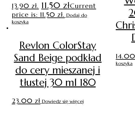
W
11.50
zł
13.90 zł.
Current
2
price is: 11.50 zł.
Dodaj do
koszyka
Chri
Revlon ColorStay
Sand Beige podkład
14.0
koszyka
do cery mieszanej i
tłustej 30 ml 180
23.00
zł
Dowiedz się więcej