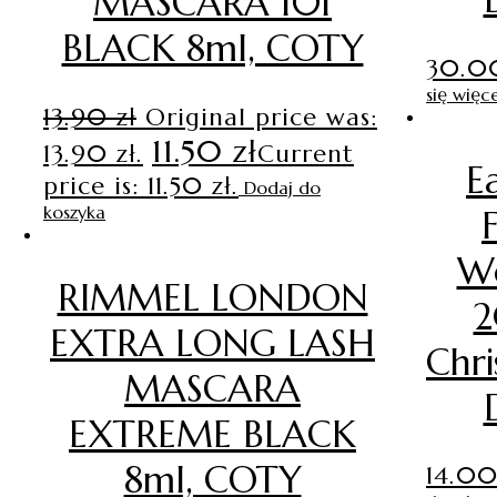
MASCARA 101
BLACK 8ml, COTY
30.
się więce
13.90
zł
Original price was:
11.50
zł
13.90 zł.
Current
E
price is: 11.50 zł.
Dodaj do
koszyka
W
RIMMEL LONDON
2
EXTRA LONG LASH
Chri
MASCARA
EXTREME BLACK
8ml, COTY
14.0