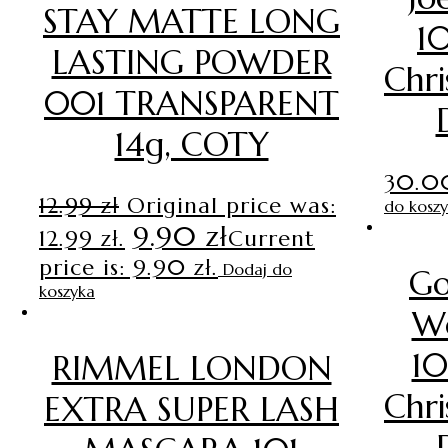
STAY MATTE LONG
1
LASTING POWDER
Chri
001 TRANSPARENT
14g, COTY
30.
12.99
zł
Original price was:
do kosz
9.90
zł
12.99 zł.
Current
price is: 9.90 zł.
Dodaj do
Go
koszyka
W
1
RIMMEL LONDON
Chri
EXTRA SUPER LASH