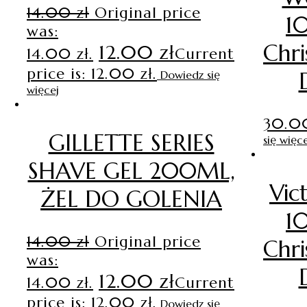
14.00
zł
Original price
1
was:
Chri
12.00
zł
14.00 zł.
Current
price is: 12.00 zł.
Dowiedz się
więcej
30.
GILLETTE SERIES
się więce
SHAVE GEL 200ML,
Vic
ŻEL DO GOLENIA
1
14.00
zł
Original price
Chri
was:
12.00
zł
14.00 zł.
Current
price is: 12.00 zł.
Dowiedz się