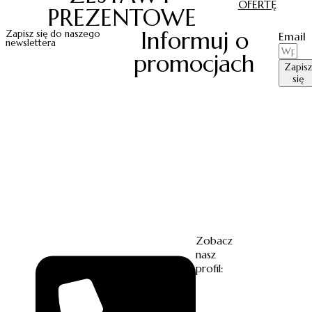
OFERTĘ
PREZENTOWE
Informuj o
Zapisz się do naszego
Email
newslettera
promocjach
Zapisz
się
Zobacz
nasz
profil: