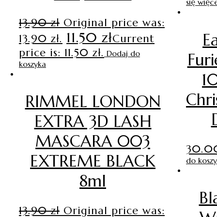
się więce
13.90
zł
Original price was:
11.50
zł
E
13.90 zł.
Current
price is: 11.50 zł.
Dodaj do
Fur
koszyka
1
Chri
RIMMEL LONDON
EXTRA 3D LASH
MASCARA 003
30.
EXTREME BLACK
do kosz
8ml
Bl
13.90
zł
Original price was: