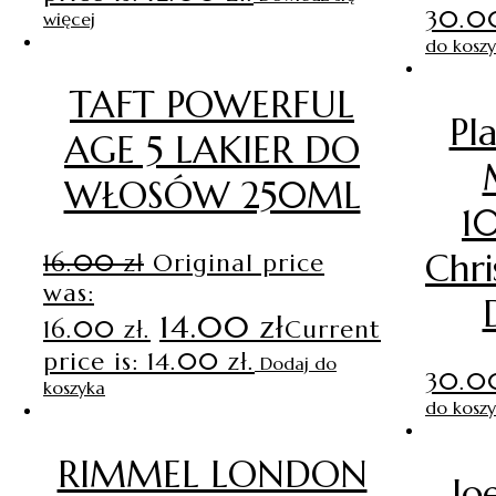
30.
więcej
do kosz
TAFT POWERFUL
Pl
AGE 5 LAKIER DO
WŁOSÓW 250ML
1
Chri
16.00
zł
Original price
was:
14.00
zł
16.00 zł.
Current
price is: 14.00 zł.
Dodaj do
30.
koszyka
do kosz
RIMMEL LONDON
Jo