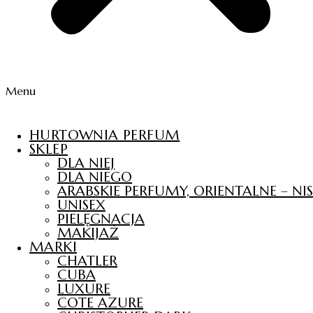
Menu
HURTOWNIA PERFUM
SKLEP
DLA NIEJ
DLA NIEGO
ARABSKIE PERFUMY, ORIENTALNE – N
UNISEX
PIELĘGNACJA
MAKIJAŻ
MARKI
CHATLER
CUBA
LUXURE
COTE AZURE