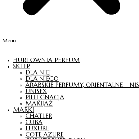
Menu
HURTOWNIA PERFUM
SKLEP
DLA NIEJ
DLA NIEGO
ARABSKIE PERFUMY, ORIENTALNE – N
UNISEX
PIELĘGNACJA
MAKIJAŻ
MARKI
CHATLER
CUBA
LUXURE
COTE AZURE