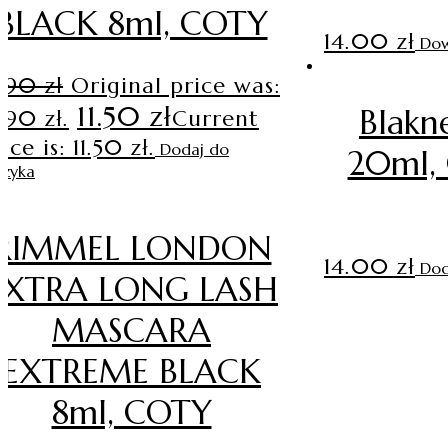
BLACK 8ml, COTY
14.00
zł
Dow
3.90
zł
Original price was:
11.50
zł
Blakn
.90 zł.
Current
ice is: 11.50 zł.
Dodaj do
20ml, 
szyka
RIMMEL LONDON
14.00
zł
Dod
EXTRA LONG LASH
MASCARA
EXTREME BLACK
8ml, COTY