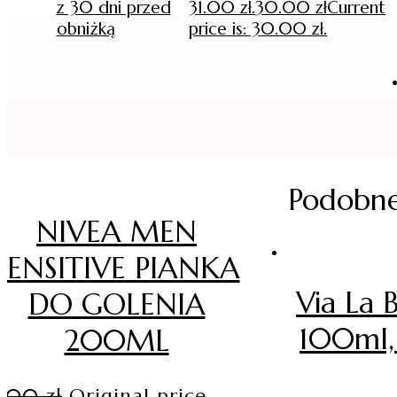
z 30 dni przed
31.00 zł.
30.00
zł
Current
obniżką
price is: 30.00 zł.
Podobne
NIVEA MEN
SENSITIVE PIANKA
Via La
DO GOLENIA
100ml,
200ML
4.00
zł
Original price