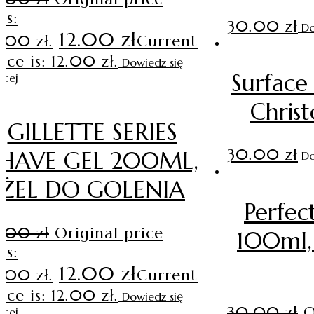
as:
30.00
zł
Do
12.00
zł
4.00 zł.
Current
ice is: 12.00 zł.
Dowiedz się
Surfac
ęcej
Chris
GILLETTE SERIES
30.00
zł
HAVE GEL 200ML,
Do
ŻEL DO GOLENIA
Perfe
4.00
zł
Original price
100ml,
as:
12.00
zł
4.00 zł.
Current
ice is: 12.00 zł.
Dowiedz się
30.00
zł
O
ęcej