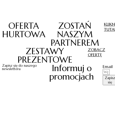
OFERTA
ZOSTAŃ
KLIKN
TUTA
HURTOWA
NASZYM
PARTNEREM
ZESTAWY
ZOBACZ
OFERTĘ
PREZENTOWE
Informuj o
Zapisz się do naszego
Email
newslettera
promocjach
Zapisz
się