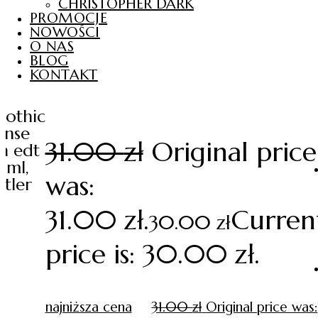
CHRISTOPHER DARK
PROMOCJE
NOWOŚCI
O NAS
BLOG
KONTAKT
bothic
ense
31.00
zł
Original price
n edt
0ml,
was:
tler
31.00 zł.
Curren
30.00
zł
price is: 30.00 zł.
najniższa cena
31.00
zł
Original price was: