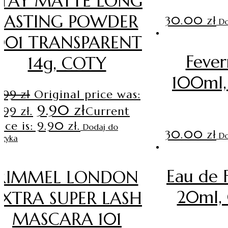
STAY MATTE LONG
LASTING POWDER
30.00
zł
Do
001 TRANSPARENT
Feve
14g, COTY
100ml,
2.99
zł
Original price was:
9.90
zł
.99 zł.
Current
ice is: 9.90 zł.
Dodaj do
30.00
zł
Do
szyka
Eau de
RIMMEL LONDON
20ml, 
EXTRA SUPER LASH
MASCARA 101