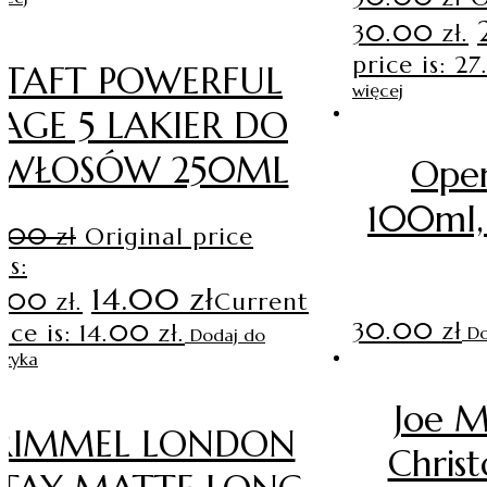
30.00 zł.
price is: 27
TAFT POWERFUL
więcej
AGE 5 LAKIER DO
WŁOSÓW 250ML
Ope
100ml,
6.00
zł
Original price
as:
14.00
zł
6.00 zł.
Current
30.00
zł
ice is: 14.00 zł.
Do
Dodaj do
szyka
Joe 
RIMMEL LONDON
Chris