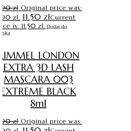
3.90
zł
Original price was:
11.50
zł
.90 zł.
Current
ice is: 11.50 zł.
Dodaj do
szyka
RIMMEL LONDON
EXTRA 3D LASH
MASCARA 003
EXTREME BLACK
8ml
3.90
zł
Original price was:
11.50
zł
.90 zł.
Current