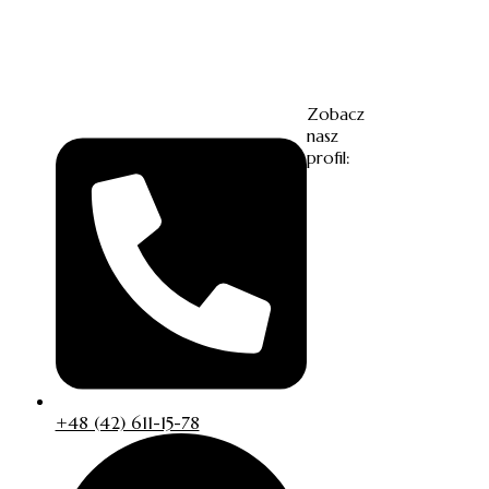
Zobacz
nasz
profil:
+48 (42) 611-15-78