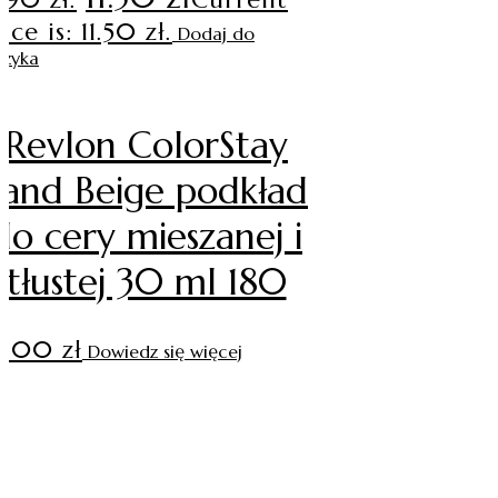
ice is: 11.50 zł.
Dodaj do
szyka
Revlon ColorStay
Sand Beige podkład
do cery mieszanej i
tłustej 30 ml 180
3.00
zł
Dowiedz się więcej