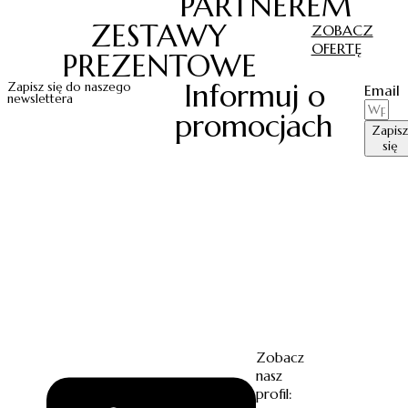
PARTNEREM
ZESTAWY
ZOBACZ
OFERTĘ
PREZENTOWE
Informuj o
Zapisz się do naszego
Email
newslettera
promocjach
Zapisz
się
Zobacz
nasz
profil: