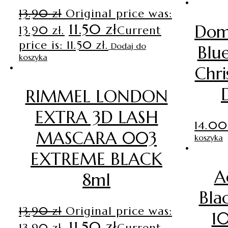
13.90
zł
Original price was:
11.50
zł
Dom
13.90 zł.
Current
price is: 11.50 zł.
Dodaj do
Blu
koszyka
Chri
RIMMEL LONDON
EXTRA 3D LASH
14.0
MASCARA 003
koszyka
EXTREME BLACK
A
8ml
Bla
13.90
zł
Original price was:
1
11.50
zł
13.90 zł.
Current