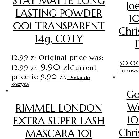
STAY MATTE LONG
Jo
LASTING POWDER
1
001 TRANSPARENT
Chri
14g, COTY
12.99
zł
Original price was:
30.
9.90
zł
12.99 zł.
Current
do koszy
price is: 9.90 zł.
Dodaj do
koszyka
Go
W
RIMMEL LONDON
1
EXTRA SUPER LASH
Chri
MASCARA 101