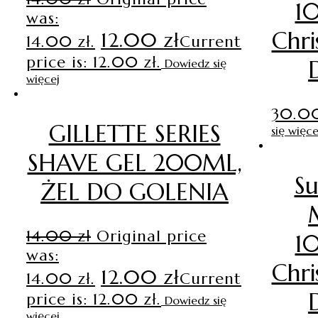
1
was:
Chri
12.00
zł
14.00 zł.
Current
price is: 12.00 zł.
Dowiedz się
więcej
30.
GILLETTE SERIES
się więce
SHAVE GEL 200ML,
Su
ŻEL DO GOLENIA
14.00
zł
Original price
1
was:
Chri
12.00
zł
14.00 zł.
Current
price is: 12.00 zł.
Dowiedz się
więcej