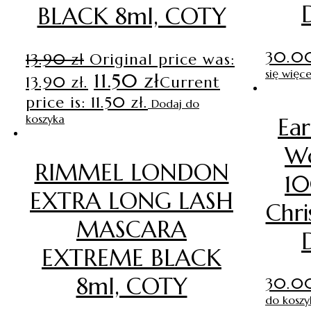
BLACK 8ml, COTY
30.
13.90
zł
Original price was:
się więce
11.50
zł
13.90 zł.
Current
price is: 11.50 zł.
Dodaj do
koszyka
Ear
W
RIMMEL LONDON
1
EXTRA LONG LASH
Chri
MASCARA
EXTREME BLACK
8ml, COTY
30.
do koszy