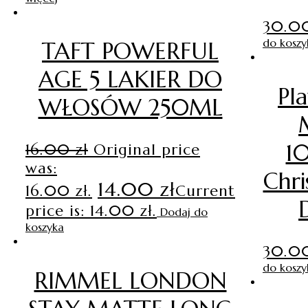
30.
do koszy
TAFT POWERFUL
AGE 5 LAKIER DO
Pl
WŁOSÓW 250ML
1
16.00
zł
Original price
was:
Chri
14.00
zł
16.00 zł.
Current
price is: 14.00 zł.
Dodaj do
koszyka
30.
do koszy
RIMMEL LONDON