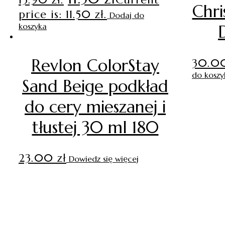
Chri
price is: 11.50 zł.
Dodaj do
koszyka
Revlon ColorStay
30.
do koszy
Sand Beige podkład
do cery mieszanej i
tłustej 30 ml 180
23.00
zł
Dowiedz się więcej