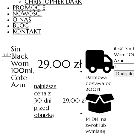
CHRISTOPHER DARK
PROMOCJE
NOWOŚCI
O NAS
BLOG
KONTAKT
Sin
ilość Sin
/
Cote
Wom 100
Black
29.00
zł
om
Azur
Wom
100ml,
Dodaj do
Cote
Darmowa
dostawa od
Azur
najniższa
200zł
cena z
30 dni
29.00
zł
przed
obniżką
14 DNI na
zwrot lub
wymianę