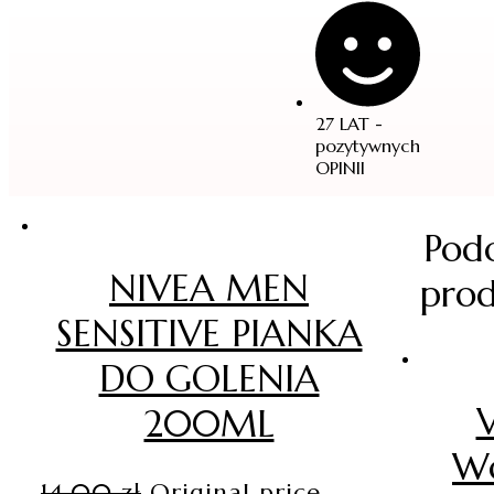
27 LAT -
pozytywnych
OPINII
Pod
NIVEA MEN
pro
SENSITIVE PIANKA
DO GOLENIA
V
200ML
W
14.00
zł
Original price