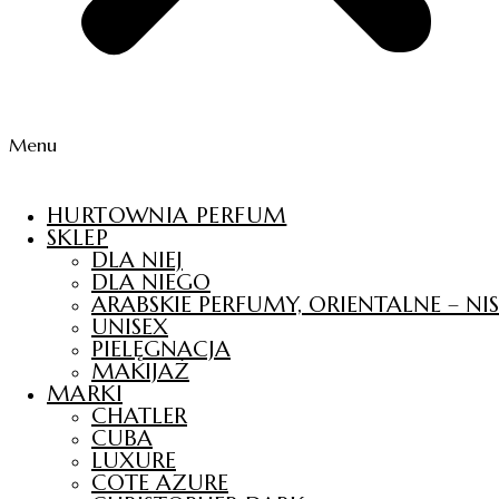
Menu
HURTOWNIA PERFUM
SKLEP
DLA NIEJ
DLA NIEGO
ARABSKIE PERFUMY, ORIENTALNE – N
UNISEX
PIELĘGNACJA
MAKIJAŻ
MARKI
CHATLER
CUBA
LUXURE
COTE AZURE