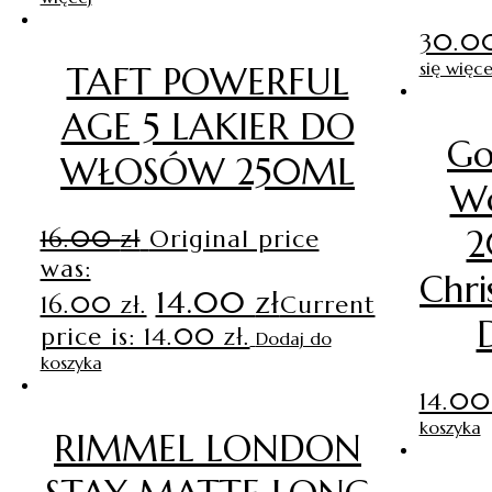
30.0
się więce
TAFT POWERFUL
AGE 5 LAKIER DO
Go
WŁOSÓW 250ML
W
2
16.00
zł
Original price
was:
Chri
14.00
zł
16.00 zł.
Current
price is: 14.00 zł.
Dodaj do
koszyka
14.0
koszyka
RIMMEL LONDON