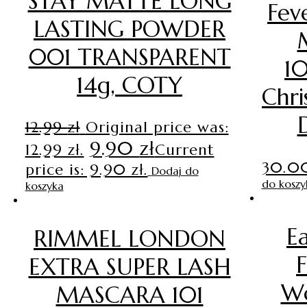
STAY MATTE LONG
Fev
LASTING POWDER
001 TRANSPARENT
1
14g, COTY
Chri
12.99
zł
Original price was:
9.90
zł
12.99 zł.
Current
30.0
price is: 9.90 zł.
Dodaj do
do koszy
koszyka
E
RIMMEL LONDON
F
EXTRA SUPER LASH
W
MASCARA 101