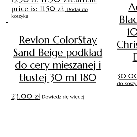
A
price is: 11.50 zł.
Dodaj do
koszyka
Bla
1
Revlon ColorStay
Chri
Sand Beige podkład
do cery mieszanej i
tłustej 30 ml 180
30.0
do koszy
23.00
zł
Dowiedz się więcej