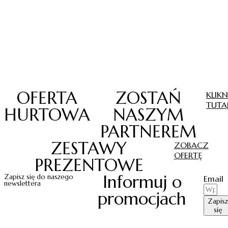
OFERTA
ZOSTAŃ
KLIKN
TUTA
HURTOWA
NASZYM
PARTNEREM
ZESTAWY
ZOBACZ
OFERTĘ
PREZENTOWE
Informuj o
Zapisz się do naszego
Email
newslettera
promocjach
Zapisz
się