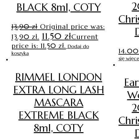
2
BLACK 8ml, COTY
Chri
13.90
zł
Original price was:
11.50
zł
13.90 zł.
Current
price is: 11.50 zł.
Dodaj do
14.0
koszyka
się więce
RIMMEL LONDON
Ear
EXTRA LONG LASH
W
MASCARA
2
EXTREME BLACK
Chri
8ml, COTY