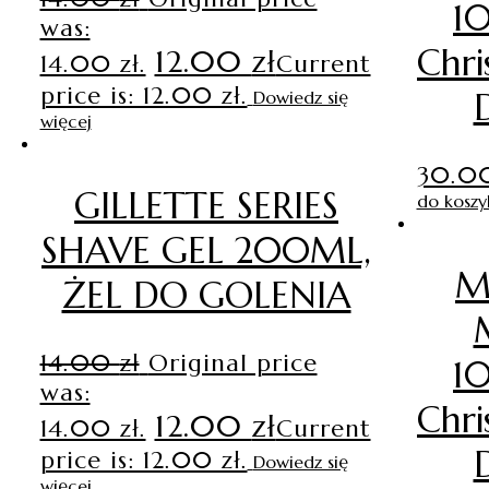
1
was:
Chri
12.00
zł
14.00 zł.
Current
price is: 12.00 zł.
Dowiedz się
więcej
30.0
GILLETTE SERIES
do koszy
SHAVE GEL 200ML,
M
ŻEL DO GOLENIA
14.00
zł
Original price
1
was:
Chri
12.00
zł
14.00 zł.
Current
price is: 12.00 zł.
Dowiedz się
więcej