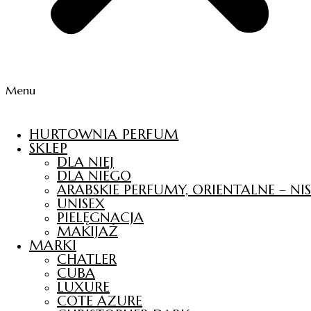
Menu
HURTOWNIA PERFUM
SKLEP
DLA NIEJ
DLA NIEGO
ARABSKIE PERFUMY, ORIENTALNE – N
UNISEX
PIELĘGNACJA
MAKIJAŻ
MARKI
CHATLER
CUBA
LUXURE
COTE AZURE