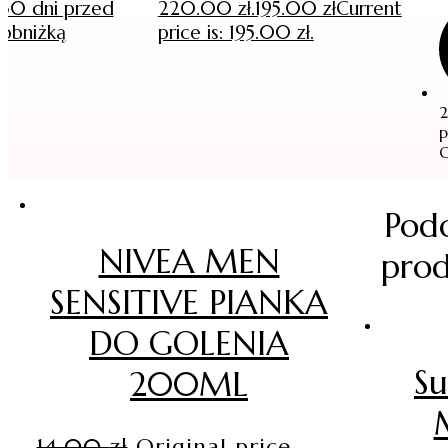
30 dni przed
220.00 zł.
195.00
zł
Current
obniżką
price is: 195.00 zł.
2
p
O
Pod
NIVEA MEN
pro
SENSITIVE PIANKA
DO GOLENIA
Su
200ML
14.00
zł
Original price