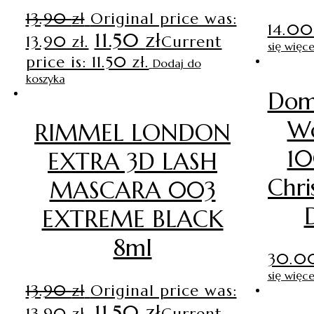
13.90
zł
Original price was:
14.0
11.50
zł
13.90 zł.
Current
się więce
price is: 11.50 zł.
Dodaj do
koszyka
Dom
W
RIMMEL LONDON
1
EXTRA 3D LASH
Chri
MASCARA 003
EXTREME BLACK
8ml
30.0
się więce
13.90
zł
Original price was:
11.50
zł
13.90 zł.
Current