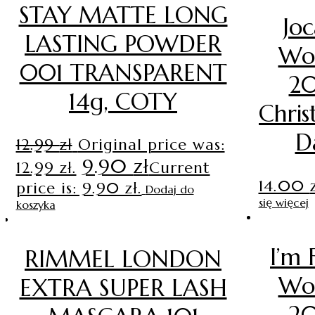
STAY MATTE LONG
Joc
LASTING POWDER
Wo
001 TRANSPARENT
20
14g, COTY
Chris
D
12.99
zł
Original price was:
9.90
zł
12.99 zł.
Current
14.00
price is: 9.90 zł.
Dodaj do
się więcej
koszyka
I’m 
RIMMEL LONDON
Wo
EXTRA SUPER LASH
20