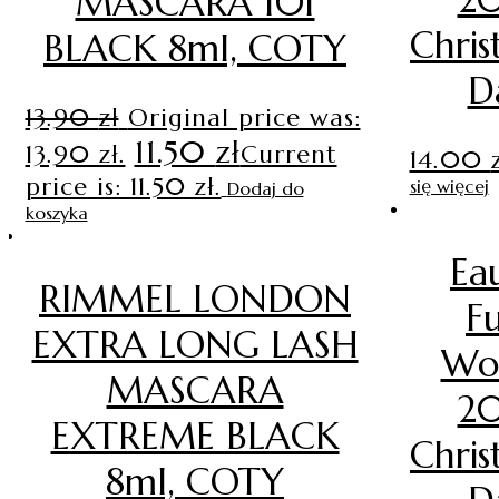
MASCARA 101
Chris
BLACK 8ml, COTY
D
13.90
zł
Original price was:
11.50
zł
13.90 zł.
Current
14.00
price is: 11.50 zł.
się więcej
Dodaj do
koszyka
Ea
RIMMEL LONDON
Fu
EXTRA LONG LASH
Wo
MASCARA
20
EXTREME BLACK
Chris
8ml, COTY