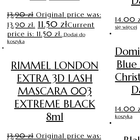
D
13.90
zł
Original price was:
14.00
11.50
zł
13.90 zł.
Current
się więcej
price is: 11.50 zł.
Dodaj do
koszyka
Domi
Blue
RIMMEL LONDON
Chris
EXTRA 3D LASH
D
MASCARA 003
EXTREME BLACK
14.00
8ml
koszyka
13.90
zł
Original price was: