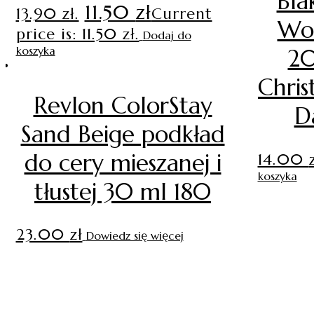
Bla
11.50
zł
13.90 zł.
Current
Wo
price is: 11.50 zł.
Dodaj do
koszyka
20
Chris
Revlon ColorStay
D
Sand Beige podkład
do cery mieszanej i
14.00
koszyka
tłustej 30 ml 180
23.00
zł
Dowiedz się więcej