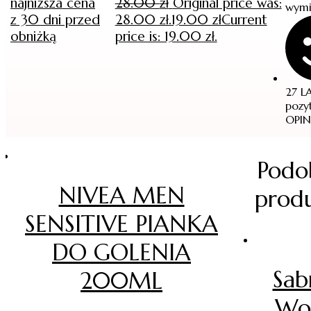
najniższa cena
28.00
zł
Original price was:
wym
z 30 dni przed
28.00 zł.
19.00
zł
Current
obniżką
price is: 19.00 zł.
27 L
pozy
OPIN
Podo
NIVEA MEN
prod
SENSITIVE PIANKA
DO GOLENIA
Sabr
200ML
Wo