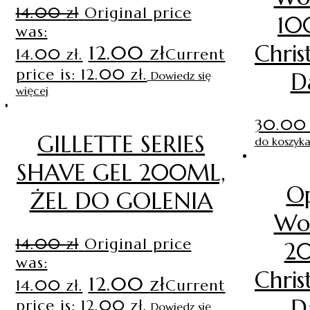
14.00
zł
Original price
10
was:
Chris
12.00
zł
14.00 zł.
Current
price is: 12.00 zł.
D
Dowiedz się
więcej
30.0
GILLETTE SERIES
do koszyk
SHAVE GEL 200ML,
O
ŻEL DO GOLENIA
Wo
14.00
zł
Original price
20
was:
Chris
12.00
zł
14.00 zł.
Current
D
price is: 12.00 zł.
Dowiedz się