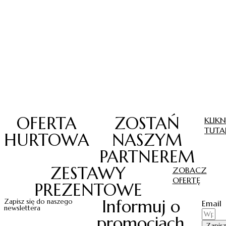
OFERTA
ZOSTAŃ
KLIKN
TUTA
HURTOWA
NASZYM
PARTNEREM
ZESTAWY
ZOBACZ
OFERTĘ
PREZENTOWE
Informuj o
Zapisz się do naszego
Email
newslettera
promocjach
Zapisz