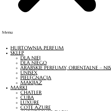
Menu
HURTOWNIA PERFUM
SKLEP
DLA NIEJ
DLA NIEGO
ARABSKIE PERFUMY, ORIENTALNE – N
UNISEX
PIELĘGNACJA
MAKIJAŻ
MARKI
CHATLER
CUBA
LUXURE
COTE AZURE