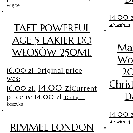
więcej
14.00
się więcej
TAFT POWERFUL
AGE 5 LAKIER DO
Ma
WŁOSÓW 250ML
Wo
20
16.00
zł
Original price
was:
Chris
14.00
zł
16.00 zł.
Current
D
price is: 14.00 zł.
Dodaj do
koszyka
14.00
się więcej
RIMMEL LONDON