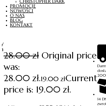
CHRISTOPHER DARK
PROMOCJE
NOWOŚCI
O NAS
BLOG
KONTAKT
oy
ka
28.00
zł
Original price
was:
Dar
dost
28.00 zł.
Current
200
19.00
zł
price is: 19.00 zł.
14 D
zwro